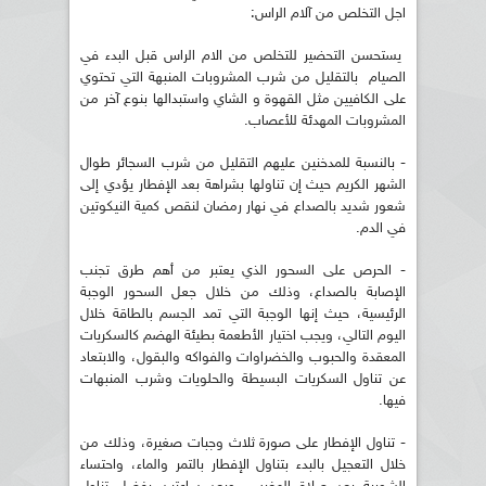
اجل التخلص من آلام الراس:
يستحسن التحضير للتخلص من الام الراس قبل البدء في
الصيام بالتقليل من شرب المشروبات المنبهة التي تحتوي
على الكافيين مثل القهوة و الشاي واستبدالها بنوع آخر من
المشروبات المهدئة للأعصاب.
- بالنسبة للمدخنين عليهم التقليل من شرب السجائر طوال
الشهر الكريم حيث إن تناولها بشراهة بعد الإفطار يؤدي إلى
شعور شديد بالصداع في نهار رمضان لنقص كمية النيكوتين
في الدم.
- الحرص على السحور الذي يعتبر من أهم طرق تجنب
الإصابة بالصداع، وذلك من خلال جعل السحور الوجبة
الرئيسية، حيث إنها الوجبة التي تمد الجسم بالطاقة خلال
اليوم التالي، ويجب اختيار الأطعمة بطيئة الهضم كالسكريات
المعقدة والحبوب والخضراوات والفواكه والبقول، والابتعاد
عن تناول السكريات البسيطة والحلويات وشرب المنبهات
فيها.
- تناول الإفطار على صورة ثلاث وجبات صغيرة، وذلك من
خلال التعجيل بالبدء بتناول الإفطار بالتمر والماء، واحتساء