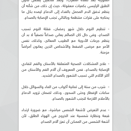
الشوربة بعد صلاة المغرب، وبعد ساعتين يفضل تناول
الطبق الرئيسي بكميات معقولة، حيث إن ذلك من شأنه أن
ينظم تدفق الدم المحمل بالغذاء إلى الدماغ ليمده بكل ما
يحتاجه على فترات منتظمة وبالتالي تجنب الإصابة بالصداع.
- تنظيم النوم خلال شهر رمضان، فقلة النوم تسبب
الصداع، وفي حال كان الصائم يعاني صداعاً نصفياً لا بد أن
ينظم جرعات الأدوية مع الطبيب المعالج، وكذلك نفس
الأمر مع مرضى الضغط والأشخاص الذين يعانون أمراضاً
مزمنة.
- علاج المشكلات الصحية المتعلقة بالأسنان والفم لتفادي
الإصابة بالصداع، فمن المعروف أن آلام الفم والأسنان من
أكثر الآلام التي تسبب الشعور بالصداع الشديد.
- شرب من ستة إلى ثمانية أكواب من الماء والسوائل خلال
ساعات الإفطار وحتى السحور، وذلك لضمان تزويد الدماغ
بالأملاح اللازمة لتجنب الشعور بالصداع.
- عدم التعرض لأشعة الشمس مباشرة، مع ضرورة ارتداء
قبعة ونظارة شمسية عند الخروج في الهواء الطلق، لأن
أشعة الشمس من الممكن أن تعزز آلام الصداع.