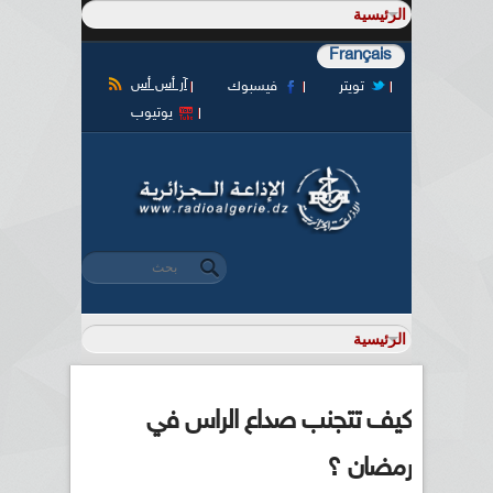
Français
آر أس أس
تويتر
فيسبوك
يوتيوب
‏بحث ‏
استمارة البحث
كيف تتجنب صداع الراس في
رمضان ؟