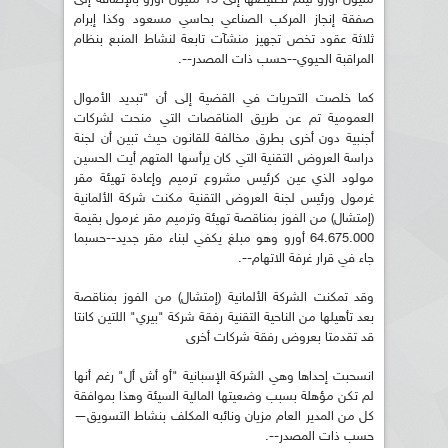
صفقة إنجاز المركب الصناعي بحاسي مسعود وكذا إبرام
ثلاثة عقود تخص تجهيز منشآت تابعة لنشاط المنبع بنظام
المراقبة الحيوي--حسب ذات المصدر--.
كما خلصت التحريات في القضية إلى أن "تبديد الأموال
العمومية تم عن طريق المناقصات التي منحت لشركات
أجنبية دون أخرى بطرق مخالفة للقانون حيث تبين أن لجنة
دراسة العروض التقنية التي كان يرأسها المتهم أيت الحسين
مولود الذي عين كرئيس مشروع ترميم وإعادة تهيئة مقر
غرمول ورئيس لجنة العروض التقنية مكنت شركة الألمانية
(إمتشال) من الفوز بمناقصة تهيئة وترميم مقر غرمول بقيمة
64.675.000 أورو وهو مبلغ يكفي لبناء مقر جديد--حسبما
جاء في قرار غرفة الاتهام--.
وقد تمكنت الشركة الألمانية (إمتشال) من الفوز بمناقصة
بعد تأهيلها من الناحية التقنية رفقة شركة "بيري" اللتين كانتا
قد تقدمتا بعروض رفقة شركات أخرى
انسحبت إحداها وهي الشركة الإسبانية "أو أش أل" رغم أنها
لم تكن مؤهلة بسبب وضعيتها المالية السيئة وهذا بموافقة
كل من المدير العام مزيان ونائبه المكلف بنشاط التسويق—
حسب ذات المصدر--.