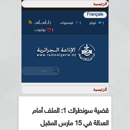
Français
آر أس أس
تويتر
فيسبوك
يوتيوب
‏بحث ‏
استمارة البحث
قضية سونطراك 1: الملف أمام
العدالة في 15 مارس المقبل