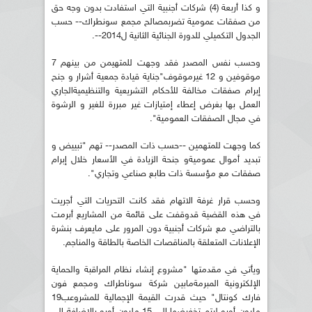
و كذا أربعة (4) شركات أجنبية التي استفادت بدون وجه حق
من صفقات عمومية تضربمصالح مجمع سونطراك-- حسب
الجدول التكميلي للدورة الجنائية الثانية ل2014--.
وحسب نفس المصدر فقد وجهت للمتهيمن من بينهم 7
موقوفين و 12 غيرموقوف"جناية قيادة جمعية أشرار و جنح
إبرام صفقات مخالفة للأحكام التشريعية والتنظيميةالجاري
العمل بها بغرض إعطاء إمتيازات غير مبررة للغير و الرشوة
في مجال الصفقات العمومية".
كما وجهت للمتهمين --حسب ذات المصدر-- تهم "تبييض و
تبديد أموال عموميةو جنحة الزيادة في الأسعار خلال إبرام
صفقات مع مؤسسة ذات طابع صناعي وتجاري".
وحسب قرار غرفة الاتهام فقد كانت التحريات التي أجريت
في هذه القضية قدوقفت على قائمة من المشاريع أبرمت
بالتراضي مع شركات أجنبية دون المرور على مايعرف بنشرة
الإعلانات المتعلقة بالمناقصات الخاصة بالطاقة والمناجم.
ويأتي في مقدمتها "مشروع إنشاء نظام المراقبة والحماية
الإلكترونية المبرمةمابين شركة سوناطراك ومجمع فون
فارك كونتال" حيث قدرت القيمة الإجمالية للمشروعب19
مليون أورو ليتم تخفيضها إلى 15 مليون أورو بالإضافة إلى