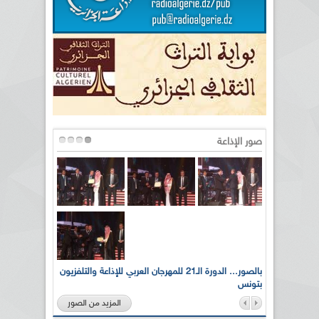
صور الإذاعة
لى أرواح
بالصور... الدورة الـ21 للمهرجان العربي للإذاعة والتلفزيون
بتونس
المزيد من الصور