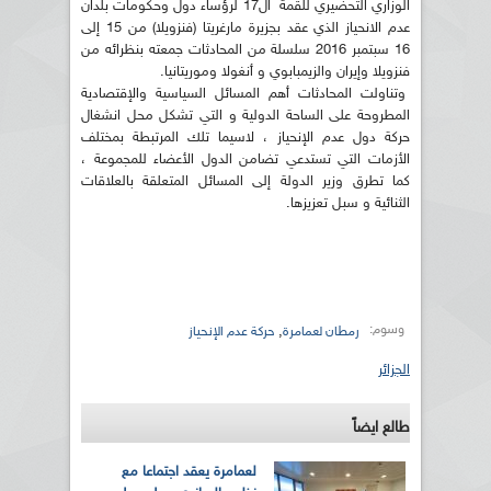
الوزاري التحضيري للقمة ال17 لرؤساء دول وحكومات بلدان
عدم الانحياز الذي عقد بجزيرة مارغريتا (فنزويلا) من 15 إلى
16 سبتمبر 2016 سلسلة من المحادثات جمعته بنظرائه من
فنزويلا وإيران والزيمبابوي و أنغولا وموريتانيا.
وتناولت المحادثات أهم المسائل السياسية والإقتصادية
المطروحة على الساحة الدولية و التي تشكل محل انشغال
حركة دول عدم الإنحياز ، لاسيما تلك المرتبطة بمختلف
الأزمات التي تستدعي تضامن الدول الأعضاء للمجموعة ،
كما تطرق وزير الدولة إلى المسائل المتعلقة بالعلاقات
الثنائية و سبل تعزيزها.
وسوم:
,
رمطان لعمامرة
حركة عدم الإنحياز
الجزائر
طالع ايضاً
لعمامرة يعقد اجتماعا مع