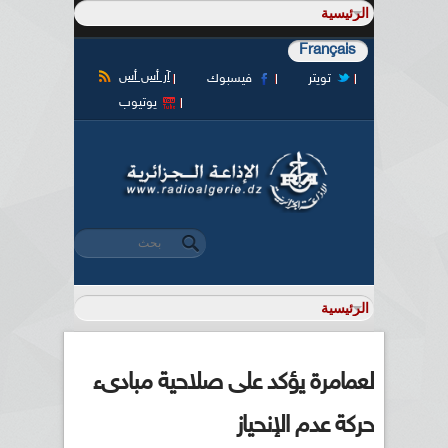
Français
آر أس أس
تويتر
فيسبوك
يوتيوب
‏بحث ‏
استمارة البحث
لعمامرة يؤكد على صلاحية مبادىء
حركة عدم الإنحياز