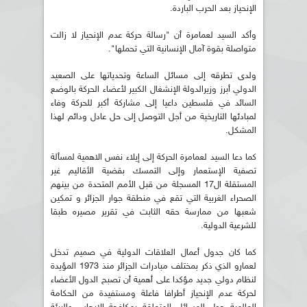
الإنحياز بعد الحرب الباردة.
وأكد السيد لعمامرة أن "رسالة حركة عدم الإنحياز لا زالت
متواصلة بقوة آمال الإنسانية التي تحملها".
ولدى تطرقه إلى مسائل الساعة وتحدياتها على الصعيد
الدولي أبرز وزيرالدولة الإنشغال الكبير لأعضاء الحركة بالوضع
السائد في فلسطين داعيا إلى مشاركة أكبر للحركة وفاء
لمبادئها التاريخية من أجل التوصل إلى حل عادل ودائم لهذا
المشكل.
كما دعا السيد لعمامرة الحركة إلى إيلاء نفس الاهمية لمسألة
تصفية الإستعمار وإلى التمسك بقضية الأقاليم غير
المستقلة ال17 المسجلة من قبل الأمم المتحدة من بينهم
الصحراء الغربية التي تقع في منطقة جوار الجزائر و تمكين
شعبها من ممارسة حقه الثابت في تقرير مصيره طبقا
للشرعية الدولية.
كما كان جدول أعمال العلاقات الدولية في صميم تدخل
لعمارو الذي ذكر بمختلف مبادرات الجزائر منذ 1973 المؤيدة
لنظام دولي جديد مؤكدا على أهمية أن تصبح الدول الأعضاء
لحركة عدم الإنحياز أطرافا فاعلة ومستفيدة من الحكامة