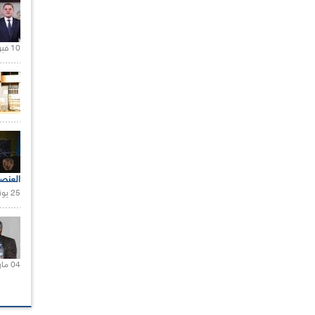
10 فبراير 2021 |
العنص
25 يونيو 2021 |
04 مارس 2020 |