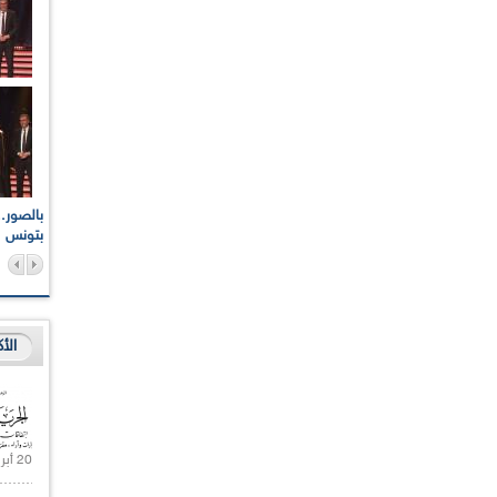
اعات الوطنية والجهوية
الإذاعة الجزائرية تقف دقيقة صمت ترحما على أرواح شهداء
ر 2021
17 أكتوبر 1961
بتونس
الأ
20 أبريل 2021 |