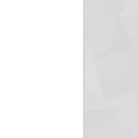
ريم الإذاعة الجزائرية للرياضيين البارالمبيين المتوجين
بالصور... اللقاء الوطني لمديري الإذ
اليات في طوكيو
حول مرافقة وتغطية الإنتخابات المحلية لـ27 نوفمب