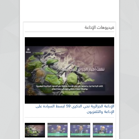
فيديوهات الإذاعة
رئيس اللجنة الوطنية الجزائرية للتضامن مع الشعب
الإذاعة الجزائرية تحي الذكرى 59 لبسط السيادة على
الإذاعة والتلفزيون
الصحراوي السيد سعيد العياشي