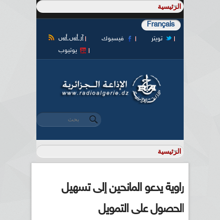
Français
آر أس أس
تويتر
فيسبوك
يوتيوب
‏بحث ‏
استمارة البحث
راوية يدعو المانحين إلى تسهيل
الحصول على التمويل