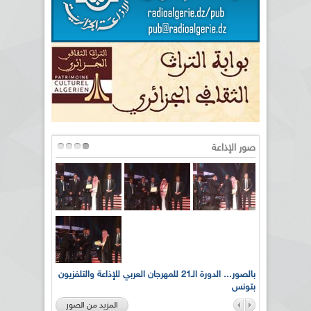
صور الإذاعة
لى أرواح
بالصور... الدورة الـ21 للمهرجان العربي للإذاعة والتلفزيون
بتونس
المزيد من الصور