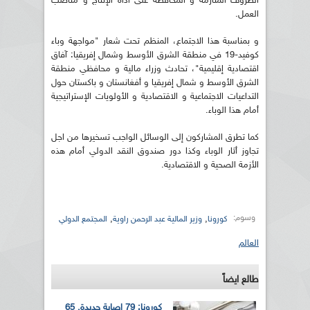
الظروف المتأزمة و المحافظة على أداة الإنتاج و مناصب
العمل.
و بمناسبة هذا الاجتماع، المنظم تحت شعار "مواجهة وباء
كوفيد-19 في منطقة الشرق الأوسط وشمال إفريقيا: آفاق
اقتصادية إقليمية"، تحادث وزراء مالية و محافظي منطقة
الشرق الأوسط و شمال إفريقيا و أفغانستان و باكستان حول
التداعيات الاجتماعية و الاقتصادية و الأولويات الإستراتيجية
أمام هذا الوباء.
كما تطرق المشاركون إلى الوسائل الواجب تسخيرها من اجل
تجاوز أثار الوباء وكذا دور صندوق النقد الدولي أمام هذه
الأزمة الصحية و الاقتصادية.
وسوم:
,
,
كورونا
وزير المالية عبد الرحمن راوية
المجتمع الدولي
العالم
طالع ايضاً
كورونا: 79 إصابة جديدة, 65