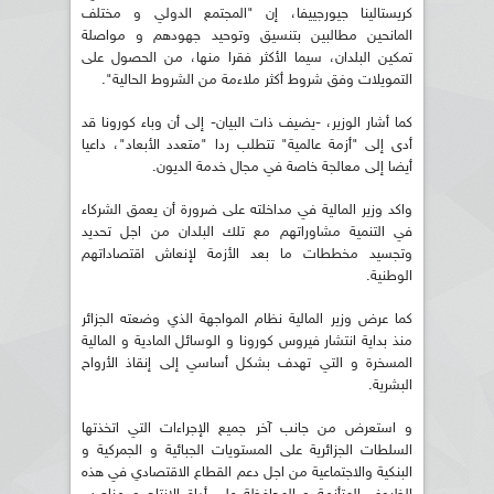
كريستالينا جيورجييفا، إن "المجتمع الدولي و مختلف
المانحين مطالبين بتنسيق وتوحيد جهودهم و مواصلة
تمكين البلدان، سيما الأكثر فقرا منها، من الحصول على
التمويلات وفق شروط أكثر ملاءمة من الشروط الحالية".
كما أشار الوزير، -يضيف ذات البيان- إلى أن وباء كورونا قد
أدى إلى "أزمة عالمية" تتطلب ردا "متعدد الأبعاد"، داعيا
أيضا إلى معالجة خاصة في مجال خدمة الديون.
واكد وزير المالية في مداخلته على ضرورة أن يعمق الشركاء
في التنمية مشاوراتهم مع تلك البلدان من اجل تحديد
وتجسيد مخططات ما بعد الأزمة لإنعاش اقتصاداتهم
الوطنية.
كما عرض وزير المالية نظام المواجهة الذي وضعته الجزائر
منذ بداية انتشار فيروس كورونا و الوسائل المادية و المالية
المسخرة و التي تهدف بشكل أساسي إلى إنقاذ الأرواح
البشرية.
و استعرض من جانب آخر جميع الإجراءات التي اتخذتها
السلطات الجزائرية على المستويات الجبائية و الجمركية و
البنكية والاجتماعية من اجل دعم القطاع الاقتصادي في هذه