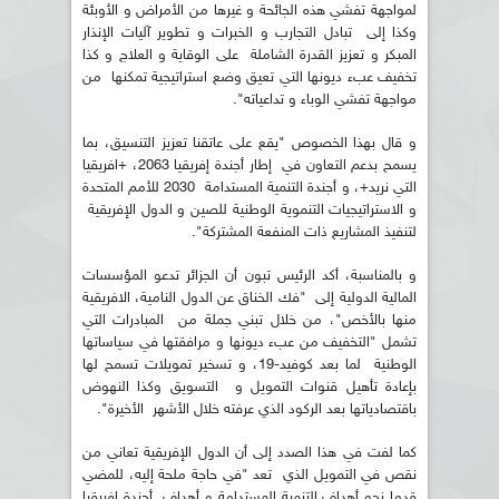
لمواجهة تفشي هذه الجائحة و غيرها من الأمراض و الأوبئة
وكذا إلى تبادل التجارب و الخبرات و تطوير آليات الإنذار
المبكر و تعزيز القدرة الشاملة على الوقاية و العلاج و كذا
تخفيف عبء ديونها التي تعيق وضع استراتيجية تمكنها من
مواجهة تفشي الوباء و تداعياته".
و قال بهذا الخصوص "يقع على عاتقنا تعزيز التنسيق، بما
يسمح بدعم التعاون في إطار أجندة إفريقيا 2063، +افريقيا
التي نريد+، و أجندة التنمية المستدامة 2030 للأمم المتحدة
و الاستراتيجيات التنموية الوطنية للصين و الدول الإفريقية
لتنفيذ المشاريع ذات المنفعة المشتركة".
و بالمناسبة، أكد الرئيس تبون أن الجزائر تدعو المؤسسات
المالية الدولية إلى "فك الخناق عن الدول النامية، الافريقية
منها بالأخص"، من خلال تبني جملة من المبادرات التي
تشمل "التخفيف من عبء ديونها و مرافقتها في سياساتها
الوطنية لما بعد كوفيد-19، و تسخير تمويلات تسمح لها
بإعادة تأهيل قنوات التمويل و التسويق وكذا النهوض
باقتصادياتها بعد الركود الذي عرفته خلال الأشهر الأخيرة".
كما لفت في هذا الصدد إلى أن الدول الإفريقية تعاني من
نقص في التمويل الذي تعد "في حاجة ملحة إليه، للمضي
قدما نحو أهداف التنمية المستدامة و أهداف أجندة إفريقيا