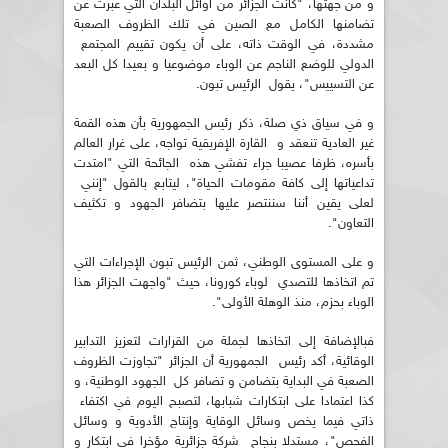
و من جهتها، "كانت الجزائر من أوائل البلدان التي عبرت عن
تضامنها الكامل مع الصين في تلك الظروف الصعبة
مشددة، في الوقت ذاته، على أن يكون تقييم المجتمع
الدولي للوضع الناجم عن الوباء موضوعيا و بعيدا كل البعد
عن التسييس"، يقول الرئيس تبون.
و في سياق ذي صلة، ذكر رئيس الجمهورية بأن هذه القمة
غير العادية تنعقد و القارة الإفريقية تواجه، على غرار العالم
بأسره، ظرفا عصيبا جراء تفشي هذه الجائحة التي "امتدت
تداعياتها إلى كافة مقومات الحياة"، ليتابع بالقول "إنني
لعلى يقين أننا سننتصر عليها بتضافر الجهود و تكثيف
التعاون".
و على المستوى الوطني، ثمن الرئيس تبون الإجراءات التي
تم اتخاذها للتصدي لوباء كورونا، حيث "واجهت الجزائر هذا
الوباء بحزم، منذ الوهلة الأولى".
فبالإضافة إلى اتخاذها لجملة من القرارات لتعزيز التدابير
الوقائية، أكد رئيس الجمهورية أن الجزائر "تجاوزت الظروف
الصعبة في البداية بتضامن و تضافر كل الجهود الوطنية، و
كذا اعتمادا على ابتكارات شبابها، لتصبح اليوم في اكتفاء
ذاتي فيما يخص وسائل الوقاية وإنتاج الأدوية و وسائل
الفحص"، مستدلا بنجاح شركة جزائرية مؤخرا في ابتكار و