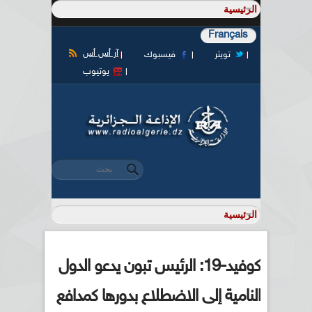
Français
آر أس أس
تويتر
فيسبوك
يوتيوب
‏بحث ‏
استمارة البحث
كوفيد-19: الرئيس تبون يدعو الدول
النامية إلى الاضطلاع بدورها كمدافع