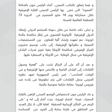
و فيما يتعلق بالجانب الصيني، أشاد الرئيس تبون بالمكانة
"المميزة" التي خص بها الرئيس الصيني القارة الإفريقية
خلال مشاركته يوم 18 مايو المنصرم في الدورة 73
للمنظمة العالمية للصحة.
و تجلى ذلك خاصة من خلال دعوته للمجتمع الدولي بإعطاء
الدول الإفريقية الأولوية القصوى في إطار مكافحة جائحة
كورونا، مع تعهده بإنشاء آلية للتعاون بين المستشفيات
الصينية و نظيراتها الإفريقية، إلى جانب توسيع مشروع
المركز الإفريقي لمكافحة الأوبئة بغية تعزيز قدرات البلدان
الإفريقية في مجال الوقاية من الأوبئة و السيطرة عليها.
و بعد أن أكد على أن الجزائر تشدد على "أهمية وصول
اللقاحات إلى البلدان النامية و بالأخص منها الإفريقية و في
الوقت المناسب"، ثمن رئيس الجمهورية تعهد نظيره
الصيني بجعل اللقاحات التي يتم تطويرها في بلاده ضد
فيروس كورونا بمثابة ملكية عمومية عالمية.
و عاد الرئيس تبون لاستعراض الوضع الصحي الراهن بالقارة
السمراء، نتيجة انتشار كورونا، حيث أشار إلى انه و "على
الرغم من النتائج الإيجابية المحققة لغاية الآن، لا تزال العديد
من المناطق في قارتنا بحاجة إلى المزيد من المساعدة