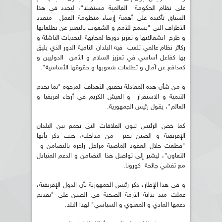
على نظام الحكومة العالمية مستقبلا"، ليجدد في هذا
السياق تأكيده على أهمية إرساء منظومة العمل متعدد
الأطراف التي "تسمح للأمم و الشعوب بالتعبير عن تطلعاتها
و طرح انشغالاتها و تعزيز دورها لمجابهة التحديات الناشئة و
ركائز نظام عالمي تلعب فيه البلدان النامية الدور الذي يليق
بها كفاعل أساسي في تعزيز السلام و الأمن الدوليين و
كمدافع عن آمال و تطلعات شعوبها و حقوقها الأساسية".
و من شأن هذه المعادلة تحقيق الأهداف المرجوة "بما يخدم
التنمية و الاستقرار و العيش الكريم في أرجاء افريقيا و
العالم"، يقول رئيس الجمهورية.
كما خص الرئيس تبون العلاقات التي تجمع بين البلدان
الإفريقية و الصين بحيز من مداخلته، حيث ذكر بأنها
"قطعت خلال العقود الماضية مراحل زاخرة بالتضامن و
التعاون"، ليشير إلى تواصل هذا التضامن و الدعم المتبادل
مع تفشي جائحة كورونا.
و في هذا الإطار، ذكر رئيس الجمهورية بأن الدول الإفريقية،
عملت منذ بداية الأزمة الصحية في الصين على "تقديم
دعمها المادي و المعنوي و السياسي" لهذا البلد.