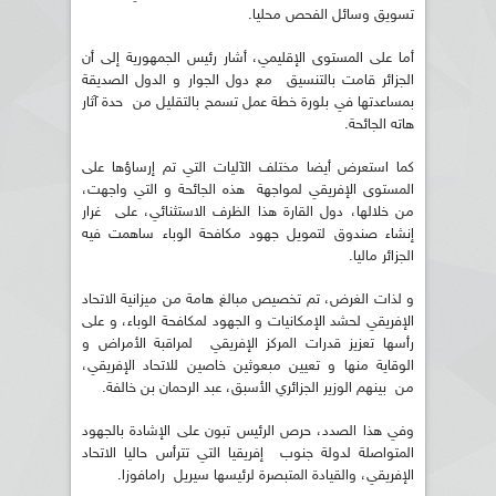
تسويق وسائل الفحص محليا.
أما على المستوى الإقليمي، أشار رئيس الجمهورية إلى أن
الجزائر قامت بالتنسيق مع دول الجوار و الدول الصديقة
بمساعدتها في بلورة خطة عمل تسمح بالتقليل من حدة آثار
هاته الجائحة.
كما استعرض أيضا مختلف الآليات التي تم إرساؤها على
المستوى الإفريقي لمواجهة هذه الجائحة و التي واجهت،
من خلالها، دول القارة هذا الظرف الاستثنائي، على غرار
إنشاء صندوق لتمويل جهود مكافحة الوباء ساهمت فيه
الجزائر ماليا.
و لذات الغرض، تم تخصيص مبالغ هامة من ميزانية الاتحاد
الإفريقي لحشد الإمكانيات و الجهود لمكافحة الوباء، و على
رأسها تعزيز قدرات المركز الإفريقي لمراقبة الأمراض و
الوقاية منها و تعيين مبعوثين خاصين للاتحاد الإفريقي،
من بينهم الوزير الجزائري الأسبق، عبد الرحمان بن خالفة.
وفي هذا الصدد، حرص الرئيس تبون على الإشادة بالجهود
المتواصلة لدولة جنوب إفريقيا التي تترأس حاليا الاتحاد
الإفريقي، والقيادة المتبصرة لرئيسها سيريل رامافوزا.