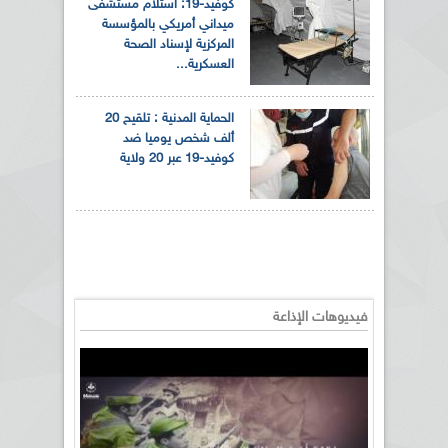
كوفيد-19: استلام مستشفى
ميداني أمريكي بالمؤسسة
المركزية لإسناد الصحة
العسكرية...
الحماية المدنية : تلقيح 20
ألف شخص يوميا ضد
كوفيد-19 عبر 20 ولاية
فيديوهات الإذاعة