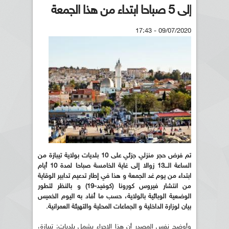
إلى 5 صباحا ابتداء من هذا الجمعة
09/07/2020 - 17:43
تم فرض حجر منزلي جزئي على 10 بلديات بولاية تيبازة من
الساعة الـــ13 زوالا إلى غاية الخامسة صباحا لمدة 10 أيام
ابتداء من يوم غد الجمعة و هذا في إطار تدعيم تدابير الوقاية
من انتشار فيروس كورونا (كوفيد-19) و بالنظر لتطور
الوضعية الوبائية بالولاية، حسب ما أفاد به اليوم الخميس
بيان لوزارة الداخلية و الجماعات المحلية والتهيئة العمرانية.
وأوضح نفس المصدر أن هذا الإجراء يشمل بلديات: تيبازة،