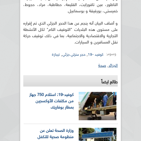
الناظور، عين تاقورايت، القليعة، حطاطبة، مراد، حجوط،
خميستي، بورقيقة و بوسماعيل.
و أضاف البيان أنه ينجم عن هذا الحجر الجزئي الذي تم إقراره
على مستوى هذه البلديات "التوقيف التام" لكل الأنشطة
التجارية والاقتصادية والاجتماعية، بما في ذلك توقيف حركة
نقل المسافرين و السيارات.
وسوم:
,
,
كوفيد -19
حجر منزلي جزئي
تيبازة
الجزائر
,
صحة
طالع ايضاً
كوفيد-19: استلام 750 جهاز
من مكثفات الأوكسجين
بمطار بوفاريك
وزارة الصحة تعلن عن
منظومة صحية للتكفل