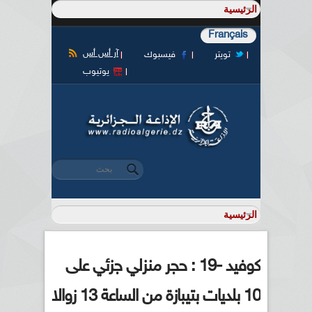
Français
آر أس أس
تويتر
فيسبوك
يوتيوب
‏بحث ‏
استمارة البحث
كوفيد -19 : حجر منزلي جزئي على
10 بلديات بتيبازة من الساعة 13 زوالا