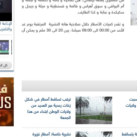
في مستوى يقظة برتقالي، هي بسكرة و باتنة و خنشلة و تبسة و
أم البواقي و سوق أهراس و قالمة و قسنطينة و ميلة و جيجل و
سكيكدة و عنابة و كذا الطارف.
و تقدر كميات الأمطار خلال صلاحية هاته النشرية المرتقبة يوم غد
والتلفزي
الأحد من 00:00 الى 09:00 صباحا، بين 20 الى 30 ملم و يمكن أن
كل ال
لسبت
ترقب تساقط أمطار في شكل
ولايات
زخات رعدية عبر العديد من
ولايات الوطن ابتداء من هذا
الجمعة
ة بتساقط
نشرية خاصة: أمطار غزيرة