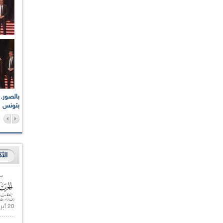
اعات الوطنية والجهوية
الإذاعة الجزائرية تقف دقيقة صمت ترحما على أرواح شهداء
ر 2021
17 أكتوبر 1961
بتونس
الأ
20 أبريل 2021 |