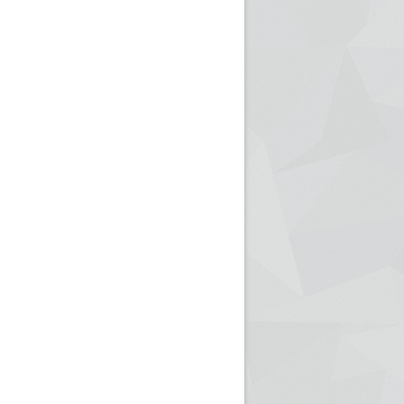
ريم الإذاعة الجزائرية للرياضيين البارالمبيين المتوجين
بالصور... اللقاء الوطني لمديري الإذ
اليات في طوكيو
حول مرافقة وتغطية الإنتخابات المحلية لـ27 نوفمب