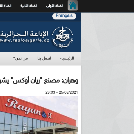
القناة الأولى
القناة الثانية
القناة الث
Français
الرئيسية
اتصل بنا
من نحن؟
وهران: مصنع "ريان أوكس" يشرع 
25/08/2021 - 23:03