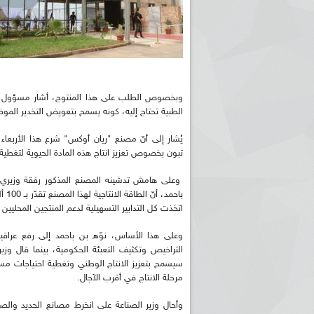
وبخصوص الطلب على هذا المنتوج، أشار مسؤول الم
الطبية تحتاج إليه، كونه يسمح بتعويض التخدير ال
يُشار إلى أنّ مصنع "ريان أوكس" شرع هذا الأربعاء 
تبون بخصوص تعزيز انتاج هذه المادة الحيوية لتغطية ال
وعلى هامش تدشينه المصنع المذكور رفقة وزيري ال
باح
اتخذت كل التدابير التسهيلية لدعم المنتجين المحليين
وعلى هذا الأساس، نوّه بن باحمد إلى رفع عراقي
التراخيص وتكثيف التعبئة الحكومية، بينما قال وزير
سيسمح بتعزيز الانتاج الوطني وتغطية احتياجات م
مرحلة الانتاج في أقرب الآجال.
وأحال وزير الصناعة على انخرط مصانع الحديد وا