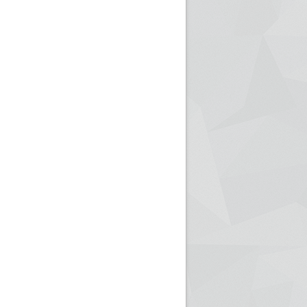
ريم الإذاعة الجزائرية للرياضيين البارالمبيين المتوجين
بالصور... اللقاء الوطني لمديري الإذ
اليات في طوكيو
حول مرافقة وتغطية الإنتخابات المحلية لـ27 نوفمب