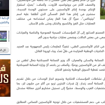
تازي أنّ الأمر يتعلق بغاز طبي مشكّل بــ 50 بالمئة من الأوكسجين،
والنصف الآخر من بروتوكسيد الآزوت، وأضاف: "بمجرّد استقرار
الإنتاج بوحدة إنتاج الأوكسجين على مستوى الوحدة الجديدة،
سنشرع في إنتاج هذا الغاز المسكّن الذي أطلقنا عليه اسم
"تيتيناكس"، مبرزًا أنّ هذا الغاز يمكن استخدامه في مختلف
والتلفزي
العمليات مثل الغرز والكسور والختان وحتى علاج الأسنان.
صنع المذكور إلى أنّ المؤسسات الصحية العمومية والخاصة والعيادات
موضعي في بعض الحالات ويضمن عمليات جراحية بدون ألم.
في انتاج الأوكسجين الطبي، تنفيذًا لتعليمات رئيس الجمهورية عبد المجيد
كل ال
حاجيات الوطنية المتزايدة في ظلّ تمدّد وباء كورونا القاتل.
صناعة والسكن والعمران، أكّد وزير الصناعة الصيدلانية جمال لطفي بن
مد، أنّ الطاقة الانتاجية لهذا المصنع تقدّر بـ 100 ألف لتر من الأوكسجين يوميًا، وأضاف بن باحمد أنّ وزارة الصناعة الصيدلانية
 قصد تغطية السوق الوطنية وتحفيز الانتاج.
ل نشاطات المؤسسات الانتاجية وتسريع انجاز الوحدات من خلال تقديم
 الصناعة أحمد زغدار، إنّ قدرات التخزين تربو عن أكثر من مليون لتر، بما
ستشفيات الغرب والوسط، مشيرًا إلى تسجيل مشاريع أخرى مماثلة ستدخل
لصلب في دعم المستشفيات من خلال توجيه الأوكسجين الصناعي المطابق