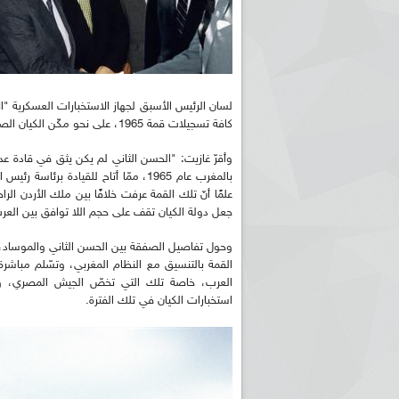
لسان الرئيس الأسبق لجهاز الاستخبارات العسكرية "الإ
كافة تسجيلات قمة 1965، على نحو مكّن الكيان الصهيوني من ترجيح الكفة في حرب 1967.
وأقرّ غازيت: "الحسن الثاني لم يكن يثق في قادة عدد
بالمغرب عام 1965، ممّا أتاح للقيادة 
علمًا أنّ تلك القمة عرفت خلافًا بين ملك الأردن ال
جعل دولة الكيان تقف على حجم اللا توافق بين العر
وحول تفاصيل الصفقة بين الحسن الثاني والموساد،
القمة بالتنسيق مع النظام المغربي، وتسّلم مباشرة 
العرب، خاصة تلك التي تخصّ الجيش المصري، وشك
استخبارات الكيان في تلك الفترة.