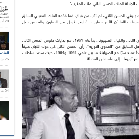
حب الجلالة الملك الحسن الثاني ملك المغرب".
لصهيوني للحسن الثاني، لم تأتِ من فراغ، فما قدّمه الملك المغربي السابق
20 أبريل 2021 |
ا، طالما أنّ الأمر يتعلق بـ "تاريخ طويل من التعاون والتنسيق، بل
وتؤكد صحيفة الأخبار اللبنانية أنّ كل شيء بين الحسن الثاني والكيان الصهيوني بدأ عام 1961، مع بدايات جلوس الحسن الثاني
 السابق من "العدوى الثورية"، رأى الحسن الثاني في دولة الكيان حليفاً
محتملاً يمكن الوثوق به والركون إليه عند الحاجة، فبدأ عمله سرًا مع الصهاينة ما بين عامي 1961 و1964، حيث ساعد سلطات
العنص
25 يونيو 2021 |
04 مارس 2020 |