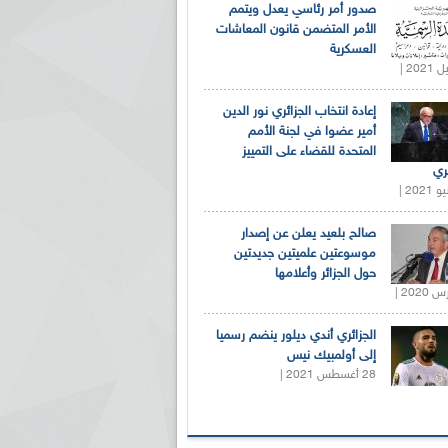
صدور أمر رئاسي يعدل ويتمم
الأمر المتضمن قانون المعاشات
العسكرية
إعادة انتخاب الجزائري نور الدين
أمير عضوا في لجنة الأمم
المتحدة للقضاء على التمييز
ري
صالح بلعيد يعلن عن إصدار
موسوعتين علميتين جديدتين
حول الجزائر وأعلامها
الجزائري أندي ديلور ينضم رسميا
إلى أولمبيك نيس
28 أغسطس 2021 |