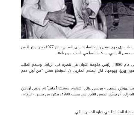
وكشفت "الأخبار" عن قيام الحسن الثاني بترتيب أهم لقاء سري جرى قبيل زيارة السادات إلى القدس، عام 1977، بين وزير الأمن
، حسن التهامي، حيث اجتمعا في المغرب وبرعايته.
وفي ثمانينات القرن الماضي، استقبل الحسن الثاني عام 1986، رئيس حكومة الكيان في قصره في الرباط، وسمح الملك
عون بيريز. ويومها، قال الإعلام المغربي إنّ الاجتماع حصل "من أجل دعم
 أزولاي، وهو يهودي مغربي - فرنسي عالي الثقافة، مستشاراً خاصّاً له، وبقي أزولاي
لصيقاً بالملك بعدها، يقدّم له «النصح» في كلّ محطّاته إلى أن توفّي الحسن الثاني في صيف 1999، فكان من ضمن «الترِكَة»،