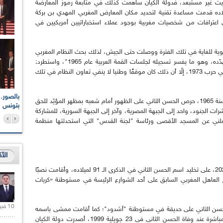
غازيت غير مستبعد، فدولة الكيان ساهمت كذلك في متابعة رموز المعارضة
بلاده قدمت مساعدة تقنية لتحديد مكان المعارض المغربي المهدي بن بركة
ه في باريس عام 1965، زيادة على اعترافات من شخصيات مغربية بوجود عملاء استخباراتيين أمريكيين في
قوية للغاية في تلك الفترة ووصلت حتى الجيش، لذلك بحث النظام المغربي
عن دعم استخباراتي صهيوني لتجاوز ما يمكن أن يهدّده، وهو ما يفسر تسجيله لجلسات القمة العربية عام 1965"، واستطرد:
"المغرب أرسل مجموعة من جيشه لأجل المشاركة في حرب 1973، إلّا أن ذلك كان موقفًا وطنيا لا ينفي تعاون النظام في تلك
اعات الوطنية والجهوية
الإذاعة الجزائرية تقف دقيقة صمت ترحما على أرواح شهداء
وبعد فضيحة بيعه مضامين القمة العربية بالمغرب سنة 1965، حرص الحسن الثاني على الظهور أمام شعبه بمظهر المؤيّد للحق
ر 2021
17 أكتوبر 1961
بتونس
ات الجنود، واحد إلى الجبهة المصرية، وآخر إلى الجبهة السورية، للمشاركة
سة الكلام العلني عن المسجد الأقصى ورئاسة "لجنة القدس" التي استحدثتها منظمة
الأ
حرصت دولة الكيان الصهيوني في التاسع جويلية 2020، على تخليد اسم الحسن الثاني في الذكرى الـ 91 لميلاده، وأقامت نصبًا
م العاهل المغربي السابق على أحد الشوارع الرئيسة في مستوطنة «كريات
10 فبراير 2021 |
حسن الثاني على حديقة في مستوطنة "أشدود"؛ كما أقامت ممشى باسمه
في مستوطنة "كريات جات"، مع الإشارة إلى أنّه مباشرة عند وفاة الحسن الثاني في 23 جويلية 1999، أصدرت دولة الكيان