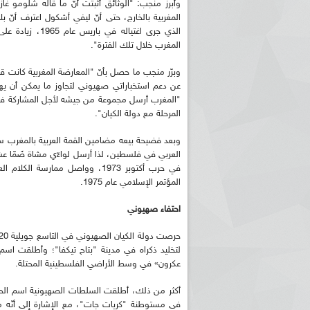
وأبرز منجب: "الوثائق أثبتت أنّ ما قاله شلومو 
المغربية بالخارج، حتى أنّ ليفي أشكول اعترف أنّ 
الذي جرى اغتيال
المغرب خلال تلك الفترة".
وبرّر منجب ما حصل بأنّ "المعارضة المغربية كانت 
المرحلة مع دولة الكيان".
ريم الإذاعة الجزائرية للرياضيين البارالمبيين المتوجين
بالصور... اللقاء الوطني لمديري الإذ
اليات في طوكيو
حول مرافقة وتغطية الإنتخابات المحلية لـ27 نوفمب
العربي في فلسطين، لذا أرسل لواءّي مشاة ضَمّا عشر
في حرب أكتوبر 1973، وواصل ممار
المؤتمر الإسلامي عام 1975.
احتفاء صهيوني
لتخليد ذكراه في مدينة "بتاح تيكفا"؛ وأطلقت اس
عكرون» في وسط الأراضي الفلسطينية المحتلة.
أكثر من ذلك، أطلقت السلطات الصهيونية اسم ال