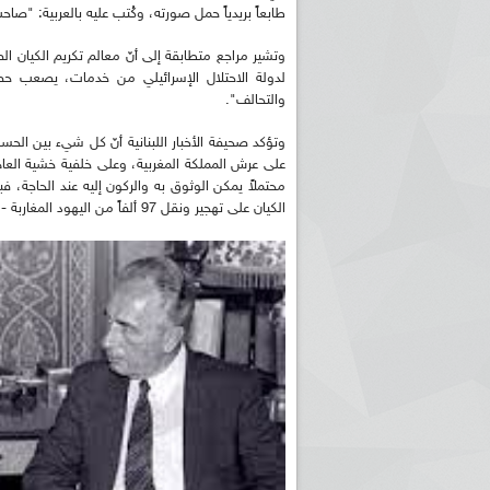
طابعاً بريدياً حمل صورته، وكُتب عليه بالعربية: "صا
وتشير مراجع متطابقة إلى أنّ معالم تكريم الكيان ا
لدولة الاحتلال الإسرائيلي من خدمات، يصعب حصره
والتحالف".
على عرش المملكة المغربية، وعلى خلفية خشية العاهل
الكيان على تهجير ونقل 97 ألفاً من اليهود المغاربة - عبر أوروبا - إلى فلسطين المحتلّة.