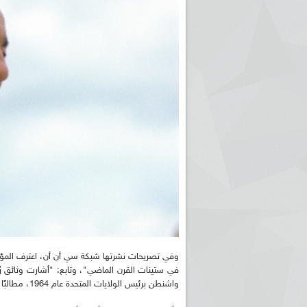
وفي تصريحات نشرتها شبكة سي أن أن، اعترف المؤرخ 
في ستينات القرن الماضي"، وتابع: "أشارت وثائق رُ
واشنطن برئيس الولايات المتحدة عام 1964، مطالبًا إيّاه بدعم للمغرب في مواجهة جمال عبد الناصر بسبب خلاف بين الطرفين".