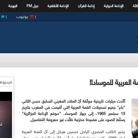
الثة
الإذاعة الدولية
إذاعة القرآن
الإذاعة الثقافية
جيل FM
البهجة
يوتيوب
 العربية للموساد!!
فيديوها
أكّدت حيثيات تاريخية موثّقة أنّ الملك المغربي السابق حسن الثاني
"باع" جميع تسجيلات القمة العربية التي أقيمت في المغرب بتاريخ
13 سبتمبر 1965، إلى جهاز الموساد. "موقع الإذاعة الجزائرية"
يسلّط الضوء على فضيحة مخزنية ظلّت غير معروفة التفاصيل.
يشير الكاتب المصري الراحل حسنين هيكل إلى أنّ القمة العربية