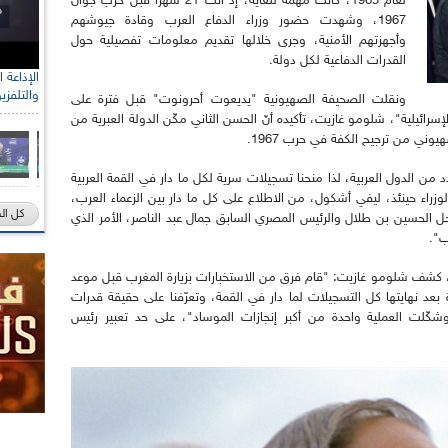
لعام 1965، كانت مهمة للغاية، إذ أتت 21 شهرًا قبل حرب جوان
1967، وشهدت حضور وزراء الدفاع العرب وقادة جيوشهم
وأجهزتهم الأمنية، وجرى خلالها تقديم معلومات تفصيلية حول
القدرات الدفاعية لكل دولة.
رئيس الل
والتلفزي
الصحراو
ونقلت الصحيفة الصهيونية "يديعوت أحرونوت" قبل فترة على
سرائيلية"، شلومو غازيت، تأكيده أنّ الحسن الثاني مكّن الدولة العبرية من
 من الدول العربية، لذا منحنا تسجيلات سرية لكل ما دار في القمة العربية
برئاسة رئيس الوزراء حينئذ، ليفي أشكول، من الاطلاع على كل ما دار بين الزعماء العرب،
كل ال
راحل الحسين بن طلال والرئيس المصري السابق جمال عبد الناصر، الأمر الذي
ب".
 كشف شلومو غازيت: "قام فرق من الاستخبارات بزيارة المغرب قبل موعد
بعد نهايتها كل التسجيلات لما دار في القمة، وتعرّفنا على حقيقة قدرات
ّلت العملية واحدة من أكبر إنجازات الموساد"، على حد تعبير رئيس