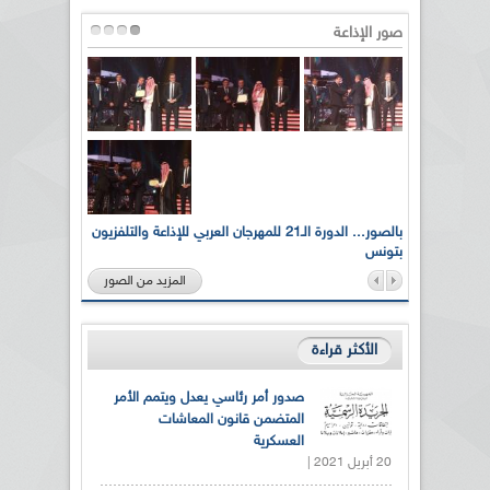
صور الإذاعة
لى أرواح
بالصور... الدورة الـ21 للمهرجان العربي للإذاعة والتلفزيون
بتونس
المزيد من الصور
الأكثر قراءة
صدور أمر رئاسي يعدل ويتمم الأمر
المتضمن قانون المعاشات
العسكرية
20 أبريل 2021 |