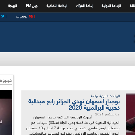
الثة
الإذاعة الدولية
إذاعة القرآن
الإذاعة الثقافية
جيل FM
البهجة
يوتيوب
فيديوها
,
الرياضات الفردية
رياضة
بوجدار اسمهان تهدي الجزائر رابع ميدالية
ذهبية البرالمبية 2020
02 سبتمبر 2021
أحرزت الرياضية الجزائرية بوجدار اسمهان
الميدالية الذهبية في منافسة رمي الجلة (ف33) سيدات مع
تسجيلها لرقم قياسي شخصي جديد برمية 7 امتار و10 سنتيمتر
اليوم الخميس بملعب الاولمبي بطوكيو لحساب منافسات...