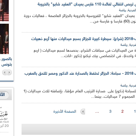
 110 فارس بميدان "العقيد شابو" بالخروبة
,
لفردية
رياضة
يميدان "العقيد شابو" للفروسية بالخروبة بالجزائر العاصمة ، فعاليات دورة
سة من...
ذهبيات
,
فردية
رياضة
ة من الميداليات في سباقات الشراع، بحصدها لسبع ميداليات ( اربع
 واحدة)، في اختصاصي بيك تيكنو (ذكور -اناث...
اعات الوطنية والجهوية
الإذاعة الجزائرية تقف دقيقة صمت ترحما على أرواح شهداء
ر 2021
17 أكتوبر 1961
بتونس
الألعاب الإفريقية للشباب 2018 - سباحة: الجزائر تحتفظ بالصدارة عند الذكور ومصر تلتحق بالمغرب
,
فردية
رياضة
يحافظ المنتخب الجزائري للسباحة (ذكور) على صدارة الترتيب العام مؤقتا، بإضافته ثلاث ميداليات (1
الأ
1
2
3
…
الصفحة الأخيرة
20 أبريل 2021 |