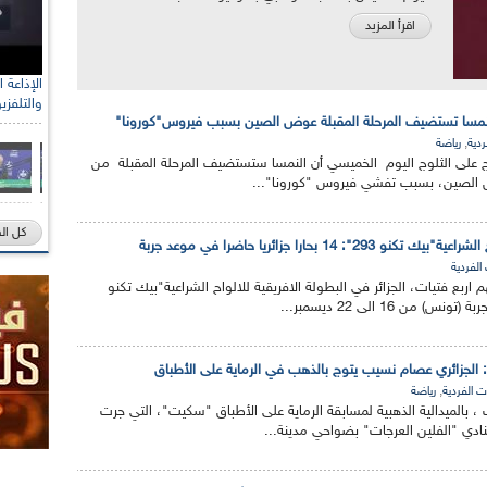
اقرأ المزيد
والتلفزي
 النمسا تستضيف المرحلة المقبلة عوض الصين بسبب فيروس"كورونا"
,
ردية
رياضة
تزلج على الثلوج اليوم الخميسي أن النمسا ستستضيف المرحلة المقبلة من
ض الصين، بسبب تفشي فيروس "كورونا"...
كل ال
2": 14 بحارا جزائريا حاضرا في موعد جربة
الفردية
يا، منهم اربع فتيات، الجزائر في البطولة الافريقية للالواح الشراعية"بيك تكنو
,
ت الفردية
رياضة
 بالميدالية الذهبية لمسابقة الرماية على الأطباق "سكيت"، التي جرت
نادي "الفلين العرجات" بضواحي مدينة...