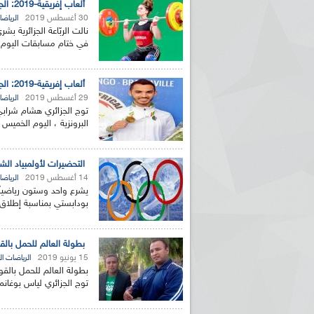
ألعاب إفريقية-2019: الجزائرية بشرى حيرش تنال3 برونزيات في رفع الأثقال
30 أغسطس 2019
الرياضا
في ختام مسابقات اليوم ال
ألعاب إفريقية-2019: الجزائري هشام شرابي يتوج بالذهب في تخصص القفز بالزانة
29 أغسطس 2019
الرياضا
توج الجزائري هشام شرابي 
البرونزية ، اليوم الخميس
التحضيرات لأولمبياد الشباب-2022 : 61 رياضيا جزائريا يشرعون في ت
14 أغسطس 2019
الرياضا
بودابستي بمناسبة إطلاق ع
بطولة العالم للحمل بالقوة 2019: سادس لقب عالمي للجزائري لياس بوغانم في وزن
15 يونيو 2019
الرياضات ال
توج الجزائري لياس بوغانم في وزن (+ 120 ك