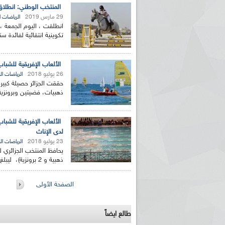
المنتخب الوطني: انطلاق تربص انتقائي لفائدة
29 مارس 2019
الرياضات ا
انطلقت ، اليوم الجمعة ، 
تكوينية انتقائية لفائدة ستون (60) فارسا و فار
الألعاب الإفريقية للشباب-2018 (شراع): سيطرة كبيرة للجزائر بسبع ميداليات منها أربع 
26 يوليو 2018
الرياضات ال
حققت الجزائر حصيلة كبير
ذهبيات، فضيتين وبرونزية
ريم الإذاعة الجزائرية للرياضيين البارالمبيين المتوجين
بالصور... اللقاء الوطني لمديري الإذ
اليات في طوكيو
حول مرافقة وتغطية الإنتخابات المحلية لـ27 نوفمب
لدى الإناث
23 يوليو 2018
الرياضات ال
ذهبية و 2 برونزية)، ليبلغ المجموع 7 ميداليات، بينما...
الصفحات
الصفحة الأولى
طالع ايضاً