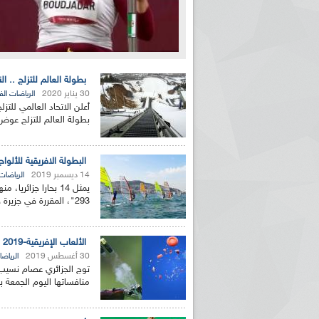
بطولة العالم للتزلج ..
30 يناير 2020
الرياضات الف
أعلن الاتحاد العالمي لل
بطولة العالم للتزلج عو
البطولة الافريقية للألواح الشراعية"بيك تكنو 93
14 ديسمبر 2019
الرياضات 
يمثل 14 بحارا جزائر
293"، المقررة في جزيرة جربة (تونس) من 16 الى 22 ديسمبر...
الألعاب الإفريقية-2019 : الجزائري عصام نسيب يتوج بالذهب في الرماية على الأطباق
30 أغسطس 2019
الرياضا
توج الجزائري عصام نسيب ،
منافساتها اليوم الجمعة ب