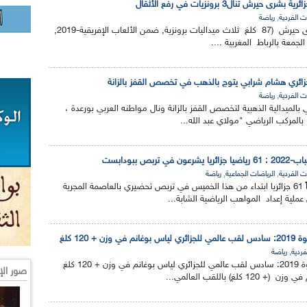
,
ت الفردية
رياضة
نالت الربّاعة الجزائرية بشرى حيرش (87 كلغ ثلاث ميداليات برونزية, ضمن الألعاب الإفريقية-2019,
جمعة بالرباط المغربية ....
,
ت الفردية
رياضة
بالميدالية الذهبية لتخصص القفز بالزانة ونال مواطنه العربي بورعدة ،
 بالمركب الرياضي "مولاي عبد الله...
ربص ببودابست
,
,
ت الفردية
الرياضات الجماعية
رياضة
يشرع واحد وستون رياضياً 61 جزائريا ابتداء من هذا الخميس في تربص تحضيري بالعاصمة المجرية
ملية إعداد المواهب الرياضية الشابة...
 + 120 كلغ
,
فردية
رياضة
بطولة العالم للحمل بالقوة 2019: سادس لقب عالمي للجزائري لياس بوغانم في وزن + 120 كلغ
صور الإ
لغ) باللقب العالمي...