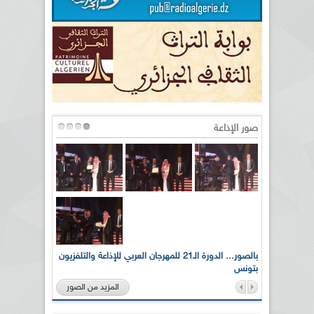
صور الإذاعة
لى أرواح
بالصور... الدورة الـ21 للمهرجان العربي للإذاعة والتلفزيون
بتونس
المزيد من الصور