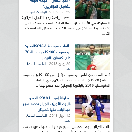
- رفع الأثقال: "مهمة ناجحة
للأشبال الجزائريين"
22 يوليو 2018
الرياضات الفردية
نجحت رياضة رفع الأثقال الجزائرية
المشاركة في الألعاب الإفريقية الثالثة للشباب بستة رباعين
(3 ذكور و 3 فتيات) في حصد 18 ميدالية خلال المنافسات
التي...
ألعاب متوسطية 2018الجيدو:
بويعقوب 100 كلغ و عسلة 78
كلغ يكتفيان بالبرونز
29 يونيو 2018
,
الرياضات الفردية
رياضة
أنقذ المصارعان لياس بويعقوب (أقل من 100 كلغ) و صونيا
عسلة ( 78 كلغ) ماء وجه الجيدو الجزائري في الألعاب
المتوسطية2018 بتاراغونا (إسبانيا) بعد حصولهما...
بطولة إفريقيا-2018 للجيدو
(اليوم الأول) : الجزائر تحصد سبع
ميداليات منها ذهبيتان
12 أبريل 2018
,
الرياضات الفردية
رياضة
نالت الجزائر اليوم الخميس سبع ميداليات منها ذهبيتان في