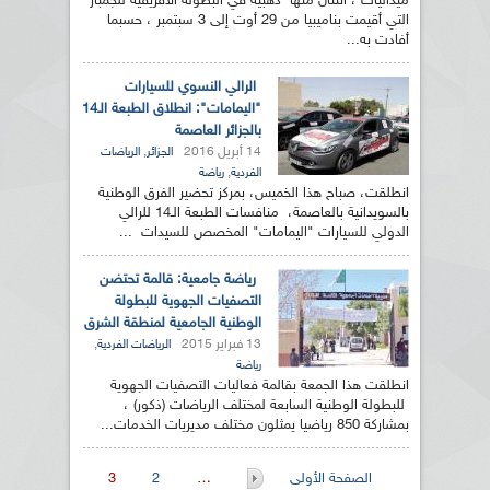
ميداليات ، اثنتان منها ذهبية في البطولة الأفريقية للجمباز
التي أقيمت بناميبيا من 29 أوت إلى 3 سبتمبر ، حسبما
أفادت به...
الرالي النسوي للسيارات
"اليمامات": انطلاق الطبعة الـ14
بالجزائر العاصمة
14 أبريل 2016
,
الجزائر
الرياضات
,
الفردية
رياضة
انطلقت، صباح هذا الخميس، بمركز تحضير الفرق الوطنية
بالسويدانية بالعاصمة، منافسات الطبعة الـ14 للرالي
الدولي للسيارات "اليمامات" المخصص للسيدات ...
رياضة جامعية: قالمة تحتضن
التصفيات الجهوية للبطولة
الوطنية الجامعية لمنطقة الشرق
13 فبراير 2015
,
الرياضات الفردية
رياضة
انطلقت هذا الجمعة بقالمة فعاليات التصفيات الجهوية
للبطولة الوطنية السابعة لمختلف الرياضات (ذكور) ،
بمشاركة 850 رياضيا يمثلون مختلف مديريات الخدمات...
الصفحات
الصفحة الأولى
…
2
3