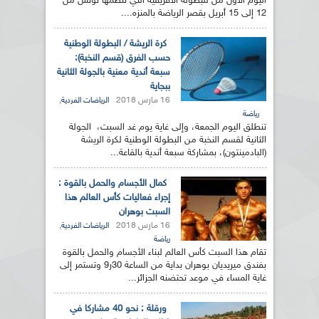
اليوم الأول من للبطولة الأفريقية التي تنظمها تونس من
12 إلى 15 أبريل بقصر الرياضة بالمنزه....
كرة الريشة / البطولة الوطنية
حسب الفرق (قسم النخبة):
سبعة أندية معنية بالجولة الثانية
ببجاية
16 مارس 2018
,
الرياضات الفردية
رياضة
تنطلق اليوم الجمعة، وإلى غاية يوم غد السبت، الجولة
الثانية لقسم النخبة من البطولة الوطنية لكرة الريشة
(البادمينتون)، بمشاركة سبعة أندية بالقاعة...
كمال الأجسام والحمل بالقوة :
إجراء فعاليات كأس العالم هذا
السبت بوهران
16 مارس 2018
,
الرياضات الفردية
رياضة
تقام هذا السبت كأس العالم لبناء الأجسام والحمل بالقوة
بفندق ميريديان بوهران بداية من الساعة 30ر9 وتستمر إلى
غاية المساء في موعد تحتضنه الجزائر...
ورقلة : نحو 40 مشاركا في