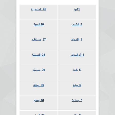
1 أدرار
25 قسنطينة
2 الشلف
26
المدية
3 الأغواط
27 مستغانم
4 أم البواقي
28 المسيلة
5 باتنة
29 معسكر
6 بجاية
30 ورقلة
7 بسكرة
31 وهران