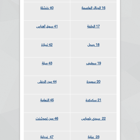
16 الجزائر العاصمة
40 خنشلة
17
الجلفة
41 سوق أهراس
18 جيجل
42
تيبازة
19 سطيف
43
ميلة
20 سعيدة
44 عين الدفلى
21 سكيكدة
45 النعامة
22 سيدي بلعباس
46 عين تموشنت
23 عنابة
47 غرداية