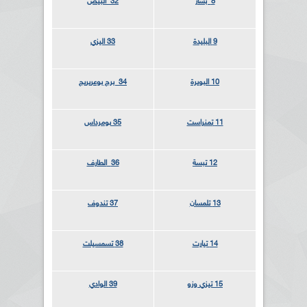
8 بشار
32 البيض
9
البليدة
33
اليزي
10
البويرة
34 برج بوعريريج
11
تمنراست
35
بومرداس
12 تبسة
36
الطارف
13 تلمسان
37
تندوف
14 تيارت
38 تسمسيلت
15
تيزي وزو
39 الوادي