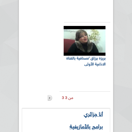
بريزة برزاق /صحافية بالقناة
الاذاعية الأولى
3 من 3
أنا جزائري
برامج بالأمازيغية