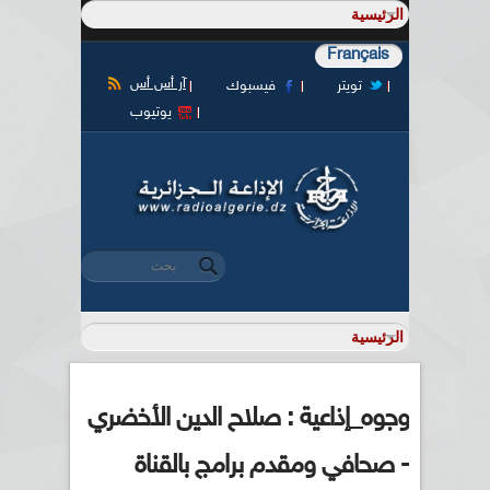
Français
آر أس أس
تويتر
فيسبوك
يوتيوب
‏بحث ‏
استمارة البحث
وجوه_إذاعية : صلاح الدين الأخضري
- صحافي ومقدم برامج بالقناة