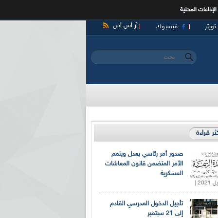
الإذاعات المحلية
آر أس أس
تويتر
فيسبوك
‏بحث ‏
استمارة البحث
كثر قراءة
صدور أمر رئاسي يعدل ويتمم
الأمر المتضمن قانون المعاشات
العسكرية
تأجيل الدخول المدرسي القادم
إلى 21 سبتمبر