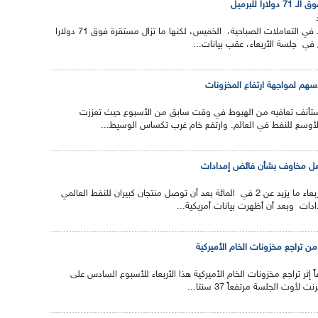
را للبرميل
تراجعت أسعار النفط قليلا في التعاملات الصباحية، الخميس، لكنها ما تزال مستقرة فوق 71 دولارا
ي جلسة الأربعاء، عقب بيانات...
سهم لمواجهة ارتفاع المخزونات
ستأنف تعافيه من الهبوط في وقت سابق من الأسبوع حيث تعززت
لأوسع للنفط في العالم. وارتفع خام غرب تكساس الوسيط...
عل مخاوف بشأن فائض إمدادات
نزلت أسعار النفط هذا الأربعاء ما يزيد عن 2 في المائة بعد أن توصل منتجان كبيران للنفط العالمي
ات وبعد أن أظهرت بيانات أمريكية...
من تراجع مخزونات الخام الأميركية
 إثر تراجع مخزونات الخام الأميركية هذا الأربعاء للأسبوع السادس على
أوت الجلسة مرتفعاً 37 سنتا...