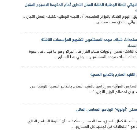
لنهائي للجنة الوطنية لأخلقة العمل التجاري أمام الحكومة الاسبوع المقبل
د
يق، اليوم الثلاثاء بالجزائر العاصمة، أن اللجنة الوطنية لأخلقة العمل التجاري،
النهائي والذي سيوضع على...
استحداث شباك موحد للمستثمرين لتشجيع المؤسسات الناشئة
اقتصاد
ناشئة ضمن اولويات صناع القرار في الجزائر وهو ما تجلى في دعوة
حداث شباك موحد للمستثمرين . وفي هذا السياق...
التقيد الصارم بالتدابير الصحية
لمدارس القرآنية مع إلزامها بالتقيد الصارم بالتدابير الصحية للوقاية من
 بيان لمصالح الوزير الأول: "...
كن "أولوية" البرنامج الخماسي الحالي
والمدينة كمال ناصري، هذا الخميس بسكيكدة، أنّ أولوية البرنامج الحالي
هو "الانطلاقة في تجسيد كل المشاريع...