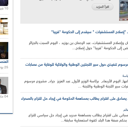
اقرأ المزيد
10 فبراير 2021 |
 "إصلاح المستشفيات " سيقدم إلى الحكومة "قريبا"
وإصلاح المستشفيات، عبد الرحمان بن بوزيد ، اليوم السبت بالجزائر
ض إلى الحكومة "قريبا" حول إصلاح...
العنص
وم تنفيذي حول سير اللجنتين الوطنية والولائية للوقاية من عصابات
25 يونيو 2021 |
اسة
, اليوم الأربعاء, برئاسة الوزير الأول, عبد العزيز جراد, مشروع مرسوم
ات سير اللجنة الوطنية واللجنة ...
04 مارس 2020 |
صادق على اقتراح يطالب بمساهمة الحكومة في إيجاد حل للنزاع بالصحراء
عالم
اني على اقتراح يطالب بمساهمة مدريد في إيجاد حل سياسي للنزاع
، بحكم صفة هذا البلد كقوة استعمارية سابقة...