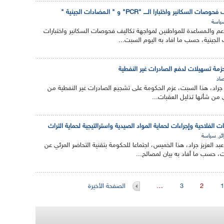
نير واختبارا الــــ "PCR" و " الـمضادات الجينية "
ياسة
م والـمساعدة للمواطنين لمواجهة تكاليف فحوصات السكانير واختبارات
حزمة تسهيلات لدفع الصادرات غير النفطية
صاد
عزيز جراد، هذا السبت، عزم الحكومة على تشجيع الصادرات غير النفطية من
تي من شأنها تذليل العقبات...
ت الفلاحية وإجراءات لحماية المواد الصيدية واسترالتيجية لحماية التراث
,
ئر
سياسة
عبد العزيز جراد، هذا الخميس، اجتماعا للحكومة بتقنية التحاضر المرئي عن
حسب ما أفاد به بيان لمصالح...
1
2
3
…
الصفحة الأخيرة