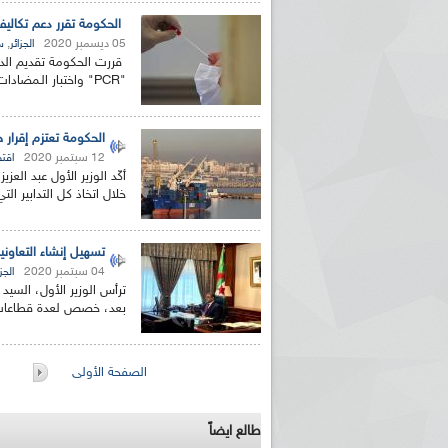
الحكومة تقرر دعم تكاليف فحوصات السكا
05 ديسمبر 2020
,
الجزائر
س
قررت الحكومة تقديم الدع
"PCR" واختبار الـمضادات الجينية، حسب ما افاد به اليوم السبت...
الحكومة تعتزم إقرار 
12 سبتمبر 2020
اقت
أكّد الوزير الأول عبد ال
خلال اتخاذ كل التدابير ال
تسهيل إنشاء التعاونيا
04 سبتمبر 2020
الجزا
ترأس الوزير الأول، السيد 
بعد، خصص لعدة قطاعات، 
الصفحات
الصفحة الأولى
طالع ايضاً