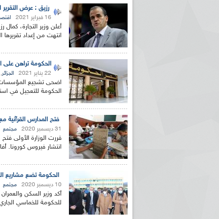
رزيق : عرض التقرير ا
16 فبراير 2021
اقتصا
أعلن وزير التجارة، كمال رز
انتهت من إعداد تقريرها 
الحكومة تراهن على 
22 يناير 2021
,
الجزائر
اضحى تشجيع المؤسسات ال
الحكومة للتعجيل في است
فتح المدارس القرآنية مع 
31 ديسمبر 2020
مجتمع
قررت الوزارة الأولى فتح ا
انتشار فيروس كورونا. أفاد
الحكومة تضع مشاريع الس
10 ديسمبر 2020
مجتمع
أكد وزير السكن والعمران 
للحكومة للخماسي الجاري 