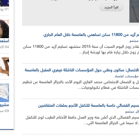
اقرأ المزيد
01 يونيو 2021 |
العاصمة خلال العام الجاري
استعم
مجتمع
أعلن والي العاصمة عبد القادر زوخ اليوم السبت أن سنة 2015 ستشهد تسليم أزيد من 11800 سكن
04 أكتوبر 2020 |
خ خلال زيارة قام بها لورشة إنجاز...
والاتصال: صالون وطني حول المؤسسات الناشئة فيفري المقبل بالعاصمة
,
مؤسسات
اقتصاد
ل و الضمان الاجتماعي محمد الغازي اليوم الأحد بالجزائر العاصمة عن تنظيم
ات الناشئة في قطاع تكنولوجيات...
مشروع
تقسيم القضائي خاصة بالعاصمة للتكفل الأنجع بملفات المتقاضين
03 سبتمبر 2020 |
,
ئر
مجتمع
قسيم القضائي الذي أعلن عنه وزير العدل حافظ الأختام الطيب لوح للتكفل
لا سيما في الجزائر العاصمة التي...