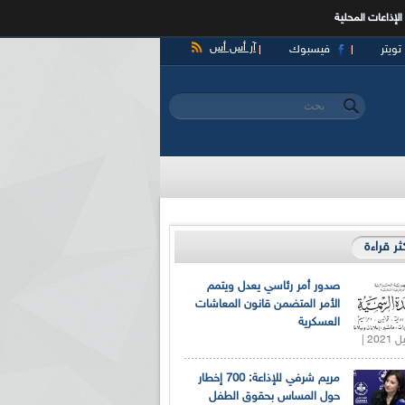
الإذاعات المحلية
آر أس أس
تويتر
فيسبوك
‏بحث ‏
استمارة البحث
كثر قراءة
صدور أمر رئاسي يعدل ويتمم
الأمر المتضمن قانون المعاشات
العسكرية
مريم شرفي للإذاعة: 700 إخطار
حول المساس بحقوق الطفل