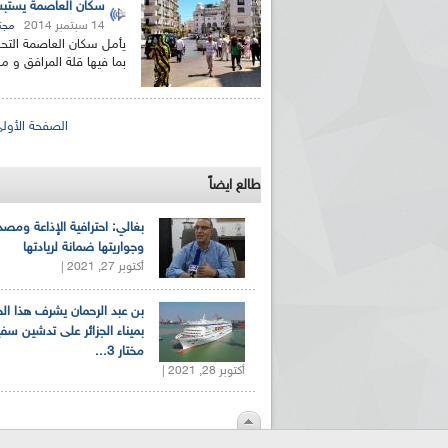
سكان العاصمة يستبشر
14 سبتمبر 2014
مجت
يأمل سكان العاصمة التحس
بما فيها قلة المرافق و 
الصفحات
الصفحة الأول
طالع ايضاً
بغالي: احترافية الإذاعة ومصد
وجواريتها ضمانة لريادتها
أكتوبر 27, 2021 |
بن عبد الرحمان يشرف هذا ا
بميناء الجزائر على تدشين سف
مختار 3...
أكتوبر 28, 2021 |