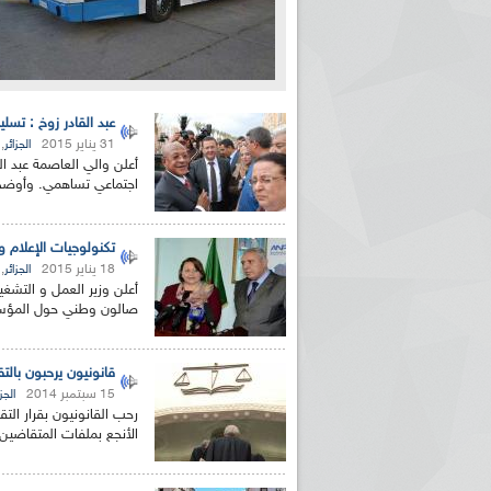
عبد القادر زوخ : تسليم أزيد من 11800 سكن تساهمي ب
31 يناير 2015
,
الجزائر
اجتماعي تساهمي. وأوضح زو
تكنولوجيات الإعلام 
18 يناير 2015
,
الجزائر
أعلن وزير العمل و التشغي
صالون وطني حول المؤسس
قانونيون يرحبون بال
15 سبتمبر 2014
الجزا
رحب القانونيون بقرار الت
الأنجع بملفات المتقاضين 