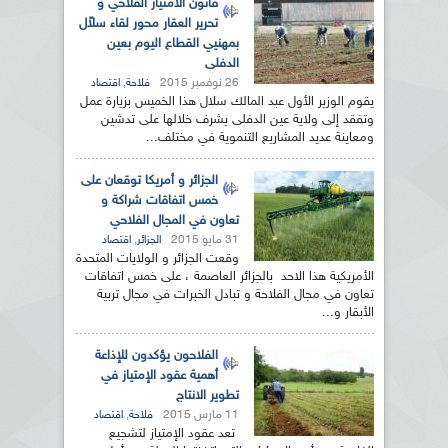
قانون الامتياز الفلاحي و
تحرير العقار محور لقاء سلاّل
بمهنيي القطاع اليوم بعين
الدفلى
26 نوفمبر 2015
,
فلاحة
اقتصاد
يقوم الوزير الأول عبد المالك سلال هذا الخميس بزيارة عمل
وتفقد إلى ولاية عين الدفلى يشرف خلالها على تدشين
ومعاينة عديد المشاريع التنموية في مختلف...
الجزائر و أمريكا توقعان على
خمس اتفاقات شراكة و
تعاون في المجال الفلاحي
31 مايو 2015
,
الجزائر
اقتصاد
وقعت الجزائر و الولايات المتحدة
الأمريكية هذا الاحد بالجزائر العاصمة ، على خمس اتفاقات
تعاون في مجال الفلاحة و تبادل الخبرات في مجال تربية
الأبقار و...
الفلاحون يؤكدون للإذاعة
أهمية عقود الإمتياز في
تطوير الانتاج
11 مارس 2015
,
فلاحة
اقتصاد
تعد عقود الإمتياز لتشجيع