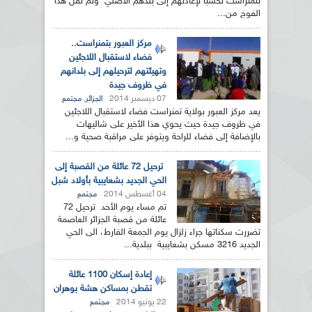
بتمنراست تحسبا لإعادتهم إلى بلدهم الأصلي وتم نقل هذا
الفوج من...
مركز العبور بتمنراست..
فضاء لاستقبال اللاجئين
وتهيئتهم لترحيلهم إلى بلدانهم
في ظروف جيدة
07 ديسمبر 2014
,
الجزائر
مجتمع
يعد مركز العبور بولاية تمنراست فضاء لاستقبال اللاجئين
في ظروف جيدة حيث يحوي هذا الأخير على شاليهات
بالإضافة إلى فضاء للراحة ويتوفر على مراقبة صحية و...
ترحيل 72 عائلة من القصبة إلى
الحي الجديد بشعايبية بأولاد شبل
04 أغسطس 2014
مجتمع
تم مساء يوم الأحد ترحيل 72
عائلة من قصبة الجزائر العاصمة
تضررت سكناتها جراء زلزال يوم الجمعة الفارط، الى الحي
الجديد 3216 مسكن بشعايبية ببلدية...
إعادة إسكان 1100 عائلة
تقطن بمساكن هشة بوهران
22 يونيو 2014
مجتمع