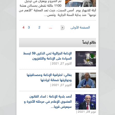
تم الشروع بوهران في ترحيل
1100 عائلة تقطن بمساكن هشة
آيلة للانهيار يوم أمس السبت، حيث تعد العملية "الأهم من
نوعها" منذ بداية السنة الجارية وتمس...
الصفحات
الصفحة الأولى
…
2
3
4
طالع ايضاً
الإذاعة الجزائرية تحي الذكرى 59 لبسط
السيادة على الإذاعة والتلفزيون
أكتوبر 27, 2021 |
بغالي: احترافية الإذاعة ومصداقيتها
وجواريتها ضمانة لريادتها
أكتوبر 27, 2021 |
أحمد بلدية للإذاعة : اعداد القانون
العضوي للإعلام في مرحلته الأخيرة و
سيعرض قريبا...
أكتوبر 28, 2021 |