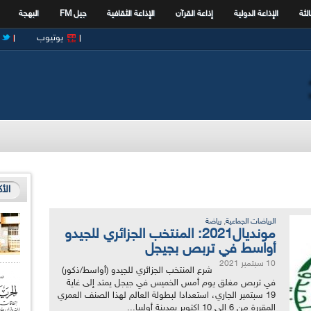
الثة
الإذاعة الدولية
إذاعة القرآن
الإذاعة الثقافية
جيل FM
البهجة
يوتيوب
الأ
,
الرياضات الجماعية
رياضة
مونديال2021: المنتخب الجزائري للجيدو
أواسط في تربص بجيجل
10 سبتمبر 2021
شرع المنتخب الجزائري للجيدو (أواسط/ذكور)
في تربص مغلق يوم أمس الخميس في جيجل يمتد إلى غاية
19 سبتمبر الجاري، استعدادا لبطولة العالم لهذا الصنف العمري
المقررة من 6 إلى 10 اكتوبر بمدينة أولبيا...