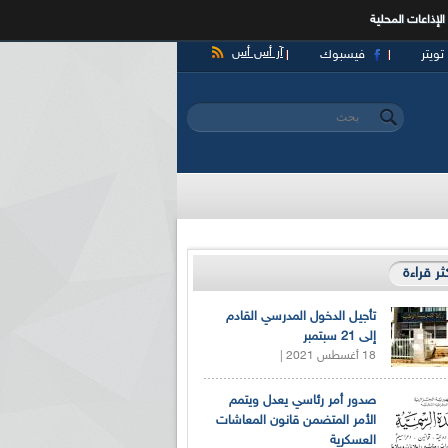
الإذاعات المحلية
آر أس أس
تويتر
فيسبوك
‏بحث ‏
استمارة البحث
كثر قراءة
تأجيل الدخول المدرسي القادم
إلى 21 سبتمبر
18 أغسطس 2021 |
صدور أمر رئاسي يعدل ويتمم
الأمر المتضمن قانون المعاشات
العسكرية