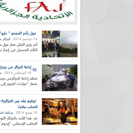
غول يأمر المجمع " دايو" 
14 ديسمبر 2014
,
الجزائر
م
أمر وزير النقل عمار غول ه
التأخر المسجل في إنجاز نه
إذاعة الجزائر من ج
16 أغسطس 2014
م
تنظم إذاعة الجزائرمن ج
شعار "حوادث المرور إلى 
توقيع عقد بين الجزائري
الصلب ببلارة
15 يونيو 2014
,
صناعة
اقت
تم هذا الأحد بالجزائر ال
المكتب الإسباني "إيدوم" 