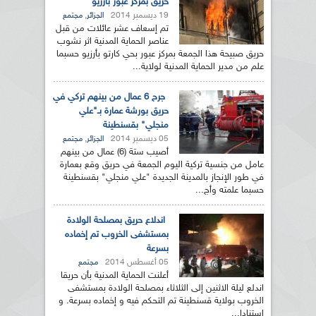
حريق بمركز عبور بأرزيو
19 ديسمبر 2014
,
الجزائر
مجتمع
تم إسعاف عشر عائلات من قبل
عناصر الحماية المدنية اثر نشوب
حريق صبيحة هذا الجمعة بمركز عبور بحي كارتو بأرزيو حسبما
علم من مدير الحماية المدنية لولاية...
جرح 6 عمال من بينهم تركي في
حريق بورشة عمارة بـ"علي
منجلي" بقسنطينة
05 ديسمبر 2014
,
الجزائر
مجتمع
أصيب ستة (6) عمال من بينهم
عامل من جنسية تركية اليوم الجمعة في حريق وقع بعمارة
في طور الإنجاز بالمدينة الجديدة "علي منجلي" بقسنطينة
حسبما علمته وأج...
اندلاع حريق بمصلحة الولادة
بمستشفى الخروب تم إخماده
بسرعة
05 أغسطس 2014
مجتمع
أعلنت الحماية المدنية بأن حريقا
اندلع ليلة الاثنين إلى الثلاثاء بمصلحة الولادة بمستشفى
الخروب بولاية قسنطينة تم التحكم فيه و إخماده بسرعة. و
استنادا...