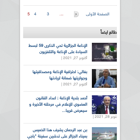
الصفحات
الصفحة الأولى
…
3
4
5
طالع ايضاً
الإذاعة الجزائرية تحي الذكرى 59 لبسط
السيادة على الإذاعة والتلفزيون
أكتوبر 27, 2021 |
بغالي: احترافية الإذاعة ومصداقيتها
وجواريتها ضمانة لريادتها
أكتوبر 27, 2021 |
أحمد بلدية للإذاعة : اعداد القانون
العضوي للإعلام في مرحلته الأخيرة و
سيعرض قريبا...
أكتوبر 28, 2021 |
بن عبد الرحمان يشرف هذا الخميس
بميناء الجزائر على تدشين سفينة "باجي