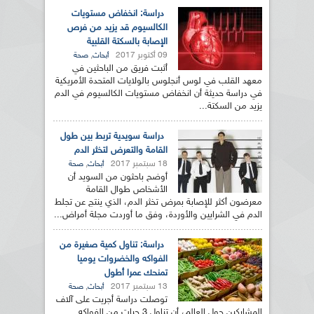
دراسة: انخفاض مستويات
الكالسيوم قد يزيد من فرص
الإصابة بالسكتة القلبية
09 أكتوبر 2017
,
أبحاث
صحة
أثبت فريق من الباحثين في
معهد القلب في لوس أنجلوس بالولايات المتحدة الأمريكية
في دراسة حديثة أن انخفاض مستويات الكالسيوم في الدم
يزيد من السكتة...
دراسة سويدية تربط بين طول
القامة والتعرض لتخثر الدم
18 سبتمبر 2017
,
أبحاث
صحة
أوضح باحثون من السويد أن
الأشخاص طوال القامة
معرضون أكثر للإصابة بمرض تخثر الدم، الذي ينتج عن تجلط
الدم في الشرايين والأوردة، وفق ما أوردت مجلة أمراض...
دراسة: تناول كمية صغيرة من
الفواكه والخضروات يوميا
تمنحك عمرا أطول
13 سبتمبر 2017
,
أبحاث
صحة
توصلت دراسة أجريت على آلاف
المشاركين حول العالم، أن تناول 3 حبات من الفواكه