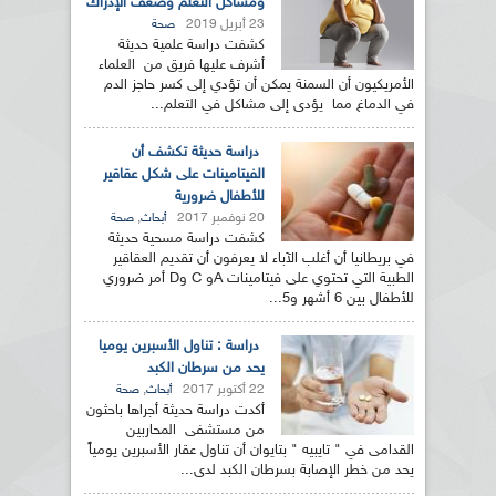
ومشاكل التعلم وضعف الإدراك
23 أبريل 2019
صحة
كشفت دراسة علمية حديثة
أشرف عليها فريق من العلماء
الأمريكيون أن السمنة يمكن أن تؤدي إلى كسر حاجز الدم
في الدماغ مما يؤدى إلى مشاكل في التعلم...
دراسة حديثة تكشف أن
الفيتامينات على شكل عقاقير
للأطفال ضرورية
20 نوفمبر 2017
,
أبحاث
صحة
كشفت دراسة مسحية حديثة
في بريطانيا أن أغلب الآباء لا يعرفون أن تقديم العقاقير
الطبية التي تحتوي على فيتامينات Aو C وD أمر ضروري
للأطفال بين 6 أشهر و5...
دراسة : تناول الأسبرين يوميا
يحد من سرطان الكبد
22 أكتوبر 2017
,
أبحاث
صحة
أكدت دراسة حديثة أجراها باحثون
من مستشفى المحاربين
القدامى في " تايبيه " بتايوان أن تناول عقار الأسبرين يومياً
يحد من خطر الإصابة بسرطان الكبد لدى...