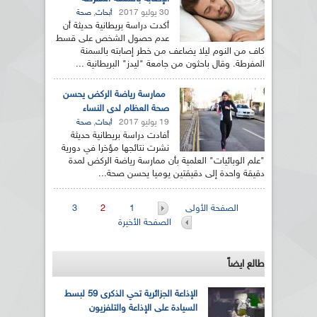
30 يوليو 2017
,
أبحاث
صحة
أكدت دراسة بريطانية حديثة أن
عدم حصول الشخص على قسط
كاف من النوم ليلا يضاعف من خطر إصابته بالسمنة
المفرطة. وقال باحثون من جامعة "ليدز" البريطانية ...
ممارسة رياضة الركض يحسن
صحة العظام لدى النساء
19 يوليو 2017
,
أبحاث
صحة
أفادت دراسة بريطانية حديثة
نشرت نتائجها مؤخرا في دورية
"علم الوبائيات" العلمية بأن ممارسة رياضة الركض لمدة
دقيقة واحدة إلى دقيقتين يوميا يحسن صحة...
الصفحات
الصفحة الأولى
1
2
3
الصفحة الأخيرة
طالع ايضاً
الإذاعة الجزائرية تحي الذكرى 59 لبسط
السيادة على الإذاعة والتلفزيون