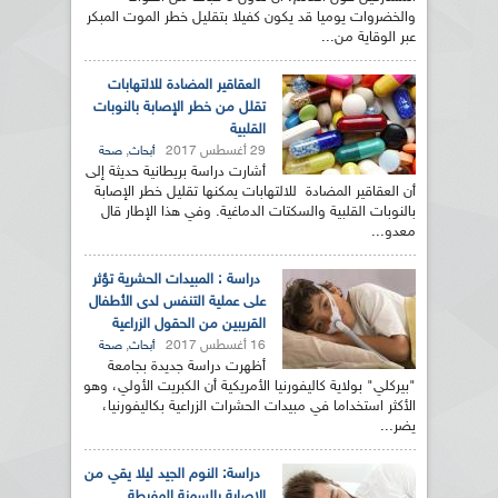
والخضروات يوميا قد يكون كفيلا بتقليل خطر الموت المبكر
عبر الوقاية من...
العقاقير المضادة للالتهابات
تقلل من خطر الإصابة بالنوبات
القلبية
29 أغسطس 2017
,
أبحاث
صحة
أشارت دراسة بريطانية حديثة إلى
أن العقاقير المضادة للالتهابات يمكنها تقليل خطر الإصابة
بالنوبات القلبية والسكتات الدماغية. وفي هذا الإطار قال
معدو...
دراسة : المبيدات الحشرية تؤثر
على عملية التنفس لدى الأطفال
القريبين من الحقول الزراعية
16 أغسطس 2017
,
أبحاث
صحة
أظهرت دراسة جديدة بجامعة
"بيركلي" بولاية كاليفورنيا الأمريكية أن الكبريت الأولي، وهو
الأكثر استخداما في مبيدات الحشرات الزراعية بكاليفورنيا،
يضر...
دراسة: النوم الجيد ليلا يقي من
الإصابة بالسمنة المفرطة