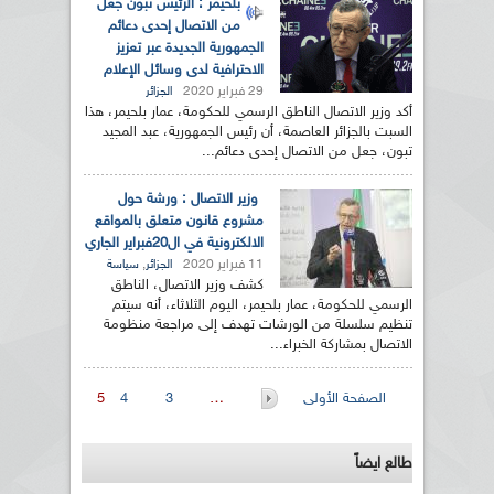
بلحيمر : الرئيس تبون جعل
من الاتصال إحدى دعائم
الجمهورية الجديدة عبر تعزيز
الاحترافية لدى وسائل الإعلام
29 فبراير 2020
الجزائر
أكد وزير الاتصال الناطق الرسمي للحكومة، عمار بلحيمر، هذا
السبت بالجزائر العاصمة، أن رئيس الجمهورية، عبد المجيد
تبون، جعل من الاتصال إحدى دعائم...
وزير الاتصال : ورشة حول
مشروع قانون متعلق بالمواقع
الالكترونية في ال20فبراير الجاري
11 فبراير 2020
,
الجزائر
سياسة
كشف وزير الاتصال، الناطق
الرسمي للحكومة، عمار بلحيمر، اليوم الثلاثاء، أنه سيتم
تنظيم سلسلة من الورشات تهدف إلى مراجعة منظومة
الاتصال بمشاركة الخبراء...
الصفحات
الصفحة الأولى
…
3
4
5
طالع ايضاً