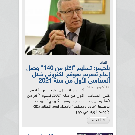
الجزائر
بلحيمر: تسليم "أكثر من 140" وصل
إيداع تصريح بموقع الكتروني خلال
السداسي الأول من سنة 2021
17 أكتوبر 2021
أكد وزير الاتصال,عمار بلحيمر, بأنه تم
خلال السداسي الأول من سنة 2021, تسليم "أكثر من
140 وصل إيداع تصريح بموقع الكتروني", بهدف
توطينها "ماديا ومنطقيا" بامتداد اسم النطاق (.dz).
وأوضح الوزير في حوار...
اقرأ المزيد