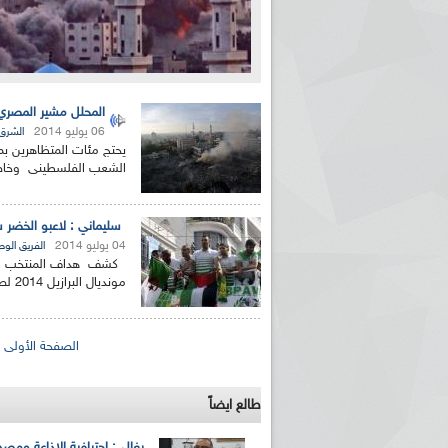
المحلل مشير المصري ل
06 يوليو 2014
الشرق
يحتج مئات المتظاهرين بم
الشعب الفلسطينى وخاصة
سليماني : لاعبو الخضر س
04 يوليو 2014
الفريق الو
كشف هداف المنتخب الوطن
مونديال البرازيل 2014 لصالح الشعب الفلسطيني. وأكد سليماني...
الصفحات
الصفحة الأولى
طالع ايضاً