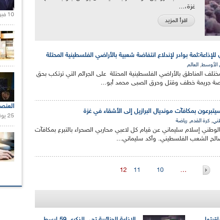
غزة،...
10 فبراير 2021 |
اقرأ المزيد
لإذاعة:ثمة بوادر لإندلاع انتفاضة شعبية بالأراضي الفلسطينية المحتلة
,
 الأوسط
العالم
ختلف المناطق بالأراضي الفلسطينية المحتلة على الجرائم التي ترتكب بحق
 جريمة خطف وقتل وحرق الصبى محمد أبو...
العنص
يتبرعون بمكافآت مونديال البرازيل إلى الأشقاء في غزة
25 يونيو 2021 |
,
,
طني
كرة القدم
رياضة
ي إسلام سليماني عن قيام كل لاعبي محاربي الصحراء بالتبرع بمكافآت
12
11
10
…