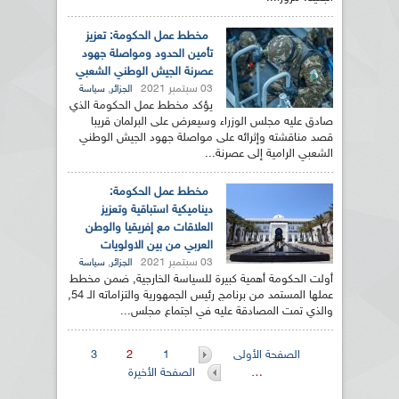
مخطط عمل الحكومة: تعزيز
تأمين الحدود ومواصلة جهود
عصرنة الجيش الوطني الشعبي
03 سبتمبر 2021
,
الجزائر
سياسة
يؤكد مخطط عمل الحكومة الذي
صادق عليه مجلس الوزراء وسيعرض على البرلمان قريبا
قصد مناقشته وإثرائه على مواصلة جهود الجيش الوطني
الشعبي الرامية إلى عصرنة...
مخطط عمل الحكومة:
ديناميكية استباقية وتعزيز
العلاقات مع إفريقيا والوطن
العربي من بين الاولويات
03 سبتمبر 2021
,
الجزائر
سياسة
أولت الحكومة أهمية كبيرة للسياسة الخارجية, ضمن مخطط
عملها المستمد من برنامج رئيس الجمهورية والتزاماته الـ 54,
والذي تمت المصادقة عليه في اجتماع مجلس...
الصفحات
الصفحة الأولى
1
2
3
…
الصفحة الأخيرة