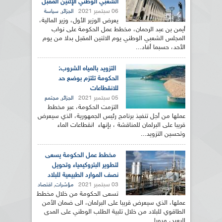
الشعبي الوطني الإثنين المقبل
06 سبتمبر 2021
,
الجزائر
سياسة
يعرض الوزير الأول، وزير المالية،
أيمن بن عبد الرحمان، مخطط عمل الحكومة على نواب
المجلس الشعبي الوطني يوم الاثنين المقبل بدلا من يوم
الأحد، حسبما أفاد...
التزويد بالمياه الشروب:
الحكومة تلتزم بوضع حد
للانقطاعات
05 سبتمبر 2021
,
الجزائر
مجتمع
التزمت الحكومة، عبر مخطط
عملها من أجل تنفيذ برنامج رئيس الجمهورية، الذي سيعرض
قريبا على البرلمان للمناقشة ، بإنهاء انقطاعات الماء
وتحسين التزويد...
مخطط عمل الحكومة يسعى
لتطوير البتروكيمياء وتحويل
نصف الموارد الطبيعية للبلاد
03 سبتمبر 2021
,
مؤشرات
اقتصاد
تسعى الحكومة من خلال مخطط
عملها، الذي سيعرض قريبا على البرلمان، الى ضمان الأمن
الطاقوي للبلاد من خلال تلبية الطلب الوطني على المدى
البعيد، مرورا...