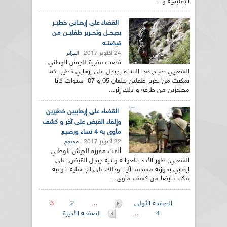
الإقليمية و...
القضاء على إرهــابي خطيــر
بجيجــل وتحــرير طفليــن من
قبضتــه
24 أكتوبر 2017
الجزائر
قضت مفرزة للجيش الوطني
الشعبيي صباح هذا الثلاثاء بجيجل على إرهابي خطير، كما
تمكنت من تحرير طفلين يبلغان 05 و 07 سنوات كانا
محتجزين من طرفه و ذلك إثر...
القضاء على إرهابيين خطيرين
وإلقاء القبض على آخر و كشف
مأوى به 4 نساء ورضيع
22 أكتوبر 2017
مجتمع
ألقت مفرزة للجيش الوطني
الشعبي, ظهر الأحد بالعوانة ولاية جيجل القبض, على
إرهابي بحوزته مسدسا آليا, وذلك على إثر عملية نوعية
مكنت أيضا من كشف مأوى...
الصفحات
الصفحة الأولى
…
2
3
4
…
الصفحة الأخيرة