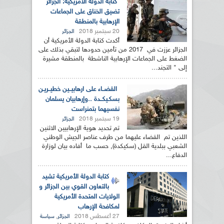
كتابة الدولة الأمريكية: الجزائر
تضيق الخناق على الجماعات
الإرهابية بالمنطقة
20 سبتمبر 2018
الجزائر
أكدت كتابة الدولة الأمريكية أن
الجزائر عززت في 2017 من تأمين حدودها لتبقي بذلك على
الضغط على الجماعات الإرهابية الناشطة بالمنطقة مشيرة
إلى " التجند...
القضــاء على ارهابيــين خطيــريـن
بسكـيكــدة ..وإرهابيان يسلمان
نفسيهما بتمنراست
19 سبتمبر 2018
الجزائر
تم تحديد هوية الإرهابيين الاثنين
اللذين تم القضاء عليهما من طرف عناصر الجيش الوطني
الشعبي ببلدية القل (سكيكدة), حسب ما أفاده بيان لوزارة
الدفاع...
كتابة الدولة الأمريكية تشيد
بالتعاون القوي بين الجزائر و
الولايات المتحدة الأمريكية
لمكافحة الإرهاب
27 أغسطس 2018
,
الجزائر
سياسة