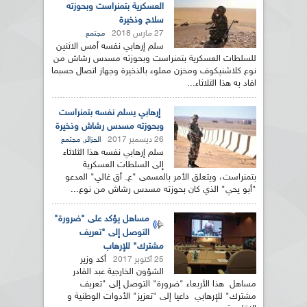
العسكرية بتمنراست وبحوزته
سلاح وذخيرة
27 مارس 2018
مجتمع
سلم إرهابي نفسه أمس الاثنين
للسلطات العسكرية بتمنراست وبحوزته مسدس رشاش من
نوع كلاشنيكوف ومخزن مملوء بالذخيرة وجهاز اتصال حسبما
افاد به هذا الثلاثاء...
إرهابي يسلم نفسه بتمنراست
وبحوزته مسدس رشاش وذخيرة
26 ديسمبر 2017
,
الجزائر
مجتمع
سلم إرهابي نفسه هذا الثلاثاء
إلى السلطات العسكرية
بتمنراست، ويتعلق الأمر بالمسمى "ع. أق غالي" المدعو
"أبو يحي" الذي كان بحوزته مسدس رشاش من نوع...
مساهل يؤكد على "ضرورة"
التوصل إلى "تعريف
مشترك" للإرهاب
أكد وزير
25 أكتوبر 2017
الشؤون الخارجية عبد القادر
مساهل هذا الأربعاء "ضرورة" التوصل إلى "تعريف
مشترك" للإرهابي داعيا إلى "تعزيز" الأدوات الوطنية و