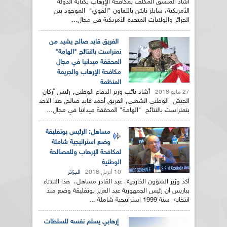
أشاد المنسق المكلف بمكافحة الإرهاب بكتابة الدولة
الأمريكية، سايلز نايثن بالتعاون "القوي" الموجود بين
الجزائر والولايات المتحدة الأمريكية في مجال...
الفريق قايد صالح يشيد من
تمنراست بالنتائج "الهامة"
المحققة ميدانيا في مجال
مكافحة الإرهاب والجريمة
المنظمة
أشاد نائب وزير الدفاع الوطني, رئيس أركان
27 مايو 2018
الجيش الوطني الشعبي, الفريق أحمد قايد صالح, هذا الأحد
بتمنراست بالنتائج "الهامة" المحققة ميدانيا في مجال...
مساهل: الرئيس بوتفليقة
وضع استراتيجية شاملة
لمكافحة الإرهاب وللمصالحة
الوطنية
10 أبريل 2018
الجزائر
أكد وزير الشؤون الخارجية، عبد القادر مساهل، هذا الثلاثاء
بباريس أن رئيس الجمهورية عبد العزيز بوتفليقة وضع منذ
انتخابه سنة 1999 استراتيجية شاملة ...
إرهابي يسلم نفسه للسلطات