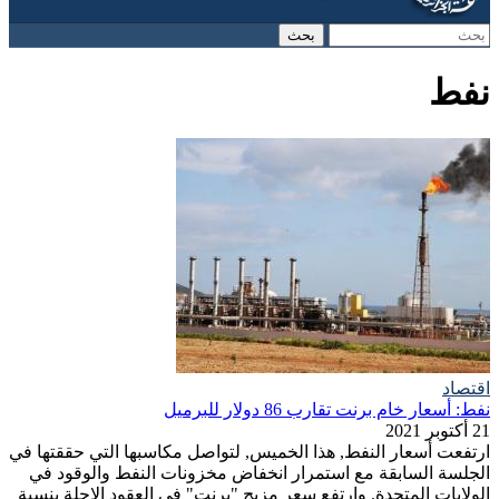
‏بحث ‏
استمارة البحث
نفط
اقتصاد
نفط: أسعار خام برنت تقارب 86 دولار للبرميل
21 أكتوبر 2021
ارتفعت أسعار النفط, هذا الخميس, لتواصل مكاسبها التي حققتها في
الجلسة السابقة مع استمرار انخفاض مخزونات النفط والوقود في
الولايات المتحدة. وارتفع سعر مزيج "برنت" في العقود الاجلة بنسبة