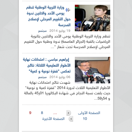
وزارة التربية الوطنية تنظم
يومي الأحد والاثنين ندوة
حول التقييم المرحلي لإصلاح
المدرسة
19 يوليو 2014
مجتمع
تنظم وزارة التربية الوطنية يومي الأحد والاثنين بثانوية
الرياضيات بالقبة (الجزائر العاصمة) ندوة وطنية حول التقييم
المرحلي لإصلاح المدرسة تحت شعار "...
إبراهيم عباسي : امتحانات نهاية
الأطوار التعليمية الثلاثة: نتائج
تعكس "قفزة نوعية و كمية"
06 يوليو 2014
مجتمع
شهدت نتائج امتحانات نهاية
الأطوار التعليمية الثلاث لدورة 2014 "قفزة كمية و نوعية"
حيث بلغت نسبة النجاح في شهادة البكالوريا 01ر45 بالمائة
و 54ر59...
الصفحات
الصفحة الأولى
…
8
9
10
الصفحة الأخيرة