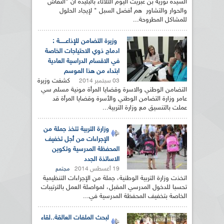
السيدة نورية بن غبريت اليوم الثلاثاء بالبليدة أن "النقاش
والحوار والتشاور هم أفضل السبل " لإيجاد الحلول
للمشاكل المطروحة...
وزيرة التضامن للإذاعــــــة :
ادماج ذوي الاحتياجات الخاصة
في الاقسام الدراسية العادية
ابتداء من هذا الموسم
كشفت وزيرة
03 سبتمبر 2014
التضامن الوطني والاسرة وقضايا المرأة مونية مسلم سي
عامر وزارة التضامن الوطني والأسرة وقضايا المرأة قد
عملت بالتنسيق مع وزارة التربية...
وزارة التربية تتخذ جملة من
الإجراءات من أجل تخفيف
المحفظة المدرسية وتكوين
الاساتذة الجدد
19 أغسطس 2014
مجتمع
اتخذت وزارة التربية الوطنية، جملة من الإجراءات التنظيمية
تحسبا للدخول المدرسي المقبل، لمواصلة العمل بالترتيبات
الخاصة بتخفيف المحفظة المدرسية في...
لبحث الملفات العالقة..لقاء