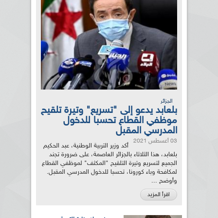
الجزائر
بلعابد يدعو إلى "تسريع" وتيرة تلقيح
موظفي القطاع تحسبا للدخول
المدرسي المقبل
03 أغسطس 2021
أكد وزير التربية الوطنية، عبد الحكيم
بلعابد، هذا الثلاثاء بالجزائر العاصمة، على ضرورة تجند
الجميع لتسريع وتيرة التلقيح "المكثف" لموظفي القطاع
لمكافحة وباء كورونا، تحسبا للدخول المدرسي المقبل.
وأوضح ...
اقرأ المزيد