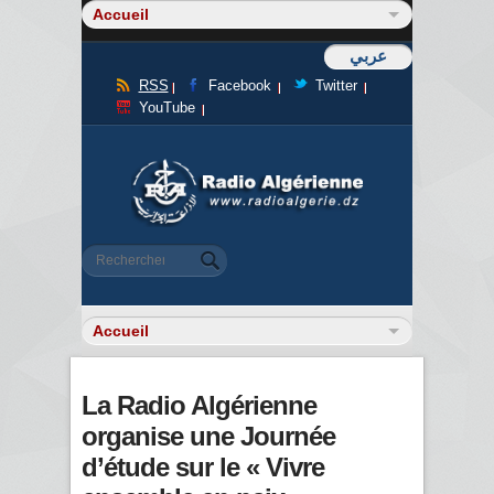
عربي
RSS
Facebook
Twitter
YouTube
Formulaire de recherche
Rechercher
La Radio Algérienne
organise une Journée
d’étude sur le « Vivre