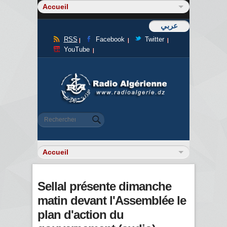
عربي
RSS
Facebook
Twitter
YouTube
Formulaire de recherche
Rechercher
Sellal présente dimanche
matin devant l'Assemblée le
plan d'action du