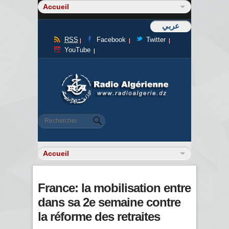
عربي
RSS
Facebook
Twitter
YouTube
Formulaire de recherche
Rechercher
France: la mobilisation entre
dans sa 2e semaine contre
la réforme des retraites