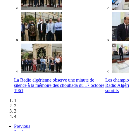
La Radio algérienne observe une minute de
Les champions
silence à la mémoire des chouhada du 17 octobre
Radio Algérie
1961
sportifs
1
2
3
4
Previous