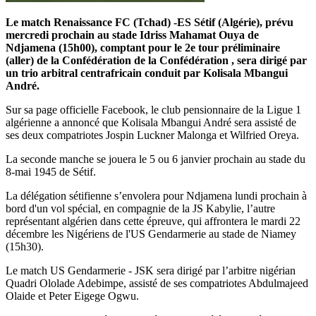
Le match Renaissance FC (Tchad) -ES Sétif (Algérie), prévu
mercredi prochain au stade Idriss Mahamat Ouya de
Ndjamena (15h00), comptant pour le 2e tour préliminaire
(aller) de la Confédération de la Confédération , sera dirigé par
un trio arbitral centrafricain conduit par Kolisala Mbangui
André.
Sur sa page officielle Facebook, le club pensionnaire de la Ligue 1
algérienne a annoncé que Kolisala Mbangui André sera assisté de
ses deux compatriotes Jospin Luckner Malonga et Wilfried Oreya.
La seconde manche se jouera le 5 ou 6 janvier prochain au stade du
8-mai 1945 de Sétif.
La délégation sétifienne s’envolera pour Ndjamena lundi prochain à
bord d'un vol spécial, en compagnie de la JS Kabylie, l’autre
représentant algérien dans cette épreuve, qui affrontera le mardi 22
décembre les Nigériens de l'US Gendarmerie au stade de Niamey
(15h30).
Le match US Gendarmerie - JSK sera dirigé par l’arbitre nigérian
Quadri Ololade Adebimpe, assisté de ses compatriotes Abdulmajeed
Olaide et Peter Eigege Ogwu.