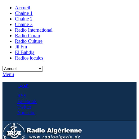
Accueil
Chaine 1
Chaine 2
Chaine 3
Radio International
Radio Coran
Radio Culture
Jil Fm
El Bahdja
Radios locales
Menu
عربي
RSS
Facebook
Twitter
YouTube