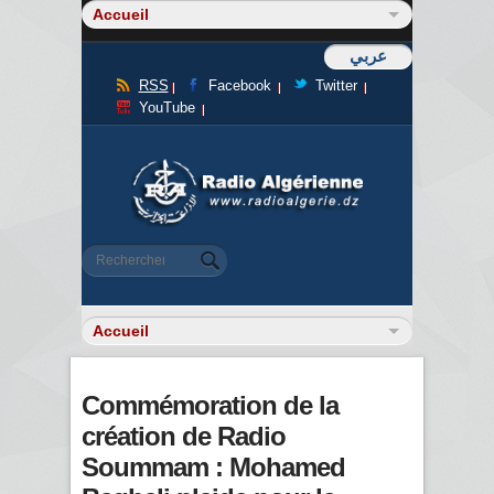
عربي
RSS
Facebook
Twitter
YouTube
Formulaire de recherche
Rechercher
Commémoration de la
création de Radio
Soummam : Mohamed