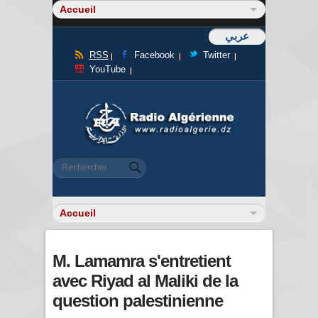
عربي
RSS
Facebook
Twitter
YouTube
Formulaire de recherche
Rechercher
M. Lamamra s'entretient
avec Riyad al Maliki de la
question palestinienne