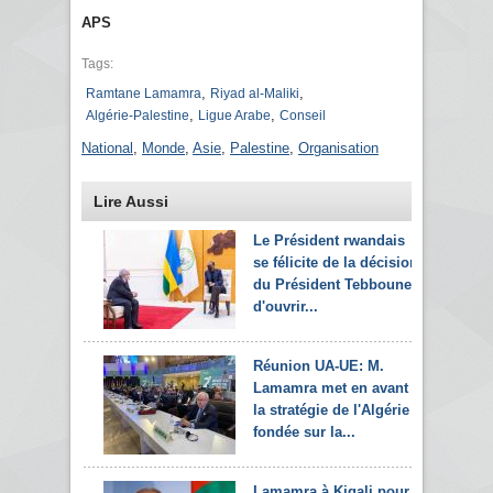
APS
Tags:
,
,
Ramtane Lamamra
Riyad al-Maliki
,
,
Algérie-Palestine
Ligue Arabe
Conseil
National
,
Monde
,
Asie
,
Palestine
,
Organisation
Lire Aussi
Le Président rwandais
se félicite de la décision
du Président Tebboune
d'ouvrir...
Réunion UA-UE: M.
Lamamra met en avant
la stratégie de l'Algérie
fondée sur la...
Lamamra à Kigali pour