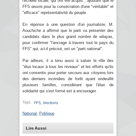
l'échelle locale, qui ont été acquis", ajoutant que le
FFS œuvre pour la consécration d'une "véritable" et
"efficace" représentativité du peuple.
En réponse à une question d'un journaliste, M.
Aouchiche a affirmé que le parti va présenter des
candidats dans le plus grand nombre de wilayas,
pour confirmer "l'ancrage à travers tout le pays du
FFS" qui, a-t-il précisé, est un "parti national".
Par ailleurs, il a tenu aussi à saluer le rôle des
"élus locaux à tous les niveaux" et les efforts qu'ils
ont consentis pour porter secours aux citoyens lors
des derniers incendies de forêt ayant endeuillé
plusieurs familles, considérant que l'élan de
solidarité qui s'est formé est à encourager.
Tags:
,
FFS
élections
National
,
Politique
Lire Aussi