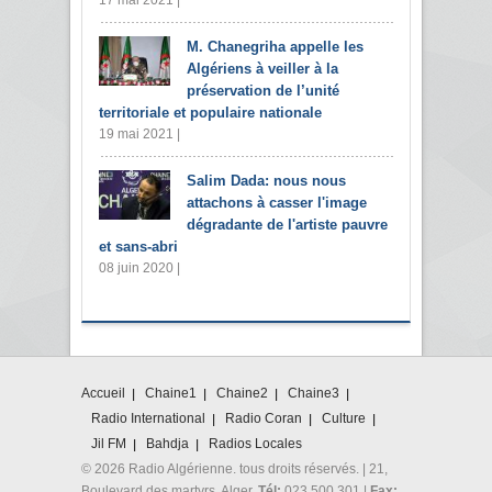
M. Chanegriha appelle les
Algériens à veiller à la
préservation de l’unité
territoriale et populaire nationale
19 mai 2021 |
Salim Dada: nous nous
attachons à casser l'image
dégradante de l'artiste pauvre
et sans-abri
08 juin 2020 |
Accueil
Chaine1
Chaine2
Chaine3
Radio International
Radio Coran
Culture
Jil FM
Bahdja
Radios Locales
© 2026 Radio Algérienne. tous droits réservés. | 21,
Boulevard des martyrs. Alger.
Tél:
023 500 301 |
Fax: