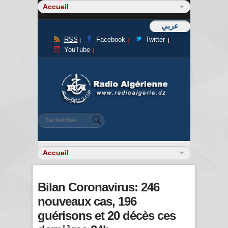
عربي
RSS
Facebook
Twitter
YouTube
Formulaire de recherche
Rechercher
Bilan Coronavirus: 246
nouveaux cas, 196
guérisons et 20 décès ces