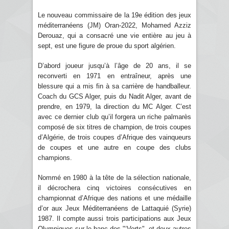
Le nouveau commissaire de la 19e édition des jeux
méditerranéens (JM) Oran-2022, Mohamed Azziz
Derouaz, qui a consacré une vie entière au jeu à
sept, est une figure de proue du sport algérien.
D’abord joueur jusqu’à l’âge de 20 ans, il se
reconverti en 1971 en entraîneur, après une
blessure qui a mis fin à sa carrière de handballeur.
Coach du GCS Alger, puis du Nadit Alger, avant de
prendre, en 1979, la direction du MC Alger. C’est
avec ce dernier club qu’il forgera un riche palmarès
composé de six titres de champion, de trois coupes
d’Algérie, de trois coupes d’Afrique des vainqueurs
de coupes et une autre en coupe des clubs
champions.
Nommé en 1980 à la tête de la sélection nationale,
il décrochera cinq victoires consécutives en
championnat d’Afrique des nations et une médaille
d’or aux Jeux Méditerranéens de Lattaquié (Syrie)
1987. Il compte aussi trois participations aux Jeux
Olympiques sur le banc des "‘Verts", et deux autres