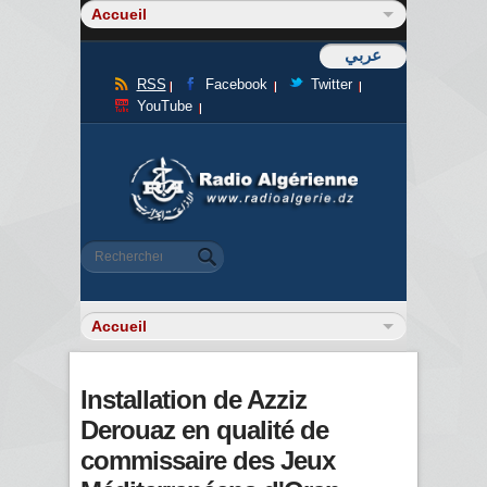
عربي
RSS
Facebook
Twitter
YouTube
Formulaire de recherche
Rechercher
Installation de Azziz
Derouaz en qualité de
commissaire des Jeux