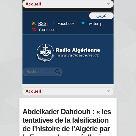
عربي
RSS
Facebook
Twitter
YouTube
Formulaire de recherche
Rechercher
Abdelkader Dahdouh : « les
tentatives de la falsification
de l’histoire de l’Algérie par