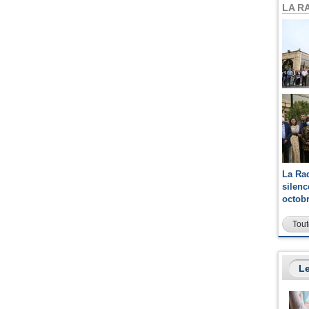
LA R
La Ra
silen
octob
Tout
Le