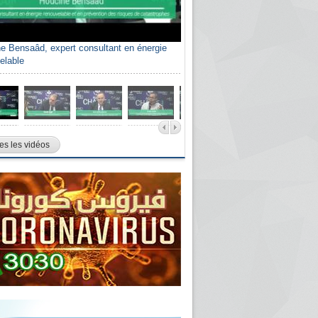
e Bensaâd, expert consultant en énergie
elable
es les vidéos