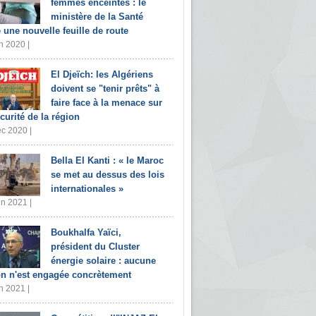
femmes enceintes : le
ministère de la Santé
e une nouvelle feuille de route
n 2020 |
El Djeïch: les Algériens
doivent se "tenir prêts" à
faire face à la menace sur
écurité de la région
c 2020 |
Bella El Kanti : « le Maroc
se met au dessus des lois
internationales »
in 2021 |
Boukhalfa Yaïci,
président du Cluster
énergie solaire : aucune
on n'est engagée concrètement
n 2021 |