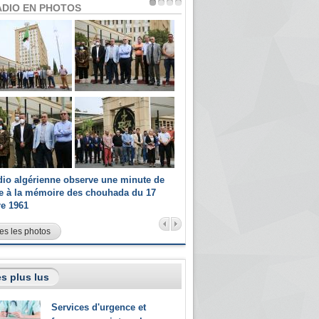
ADIO EN PHOTOS
dio algérienne observe une minute de
Les champions paralympiques 
ce à la mémoire des chouhada du 17
Radio Algérienne et recrutés 
re 1961
sportifs
es les photos
s plus lus
Services d'urgence et