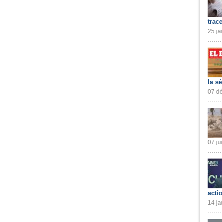
trac
25 ja
la s
07 dé
07 ju
acti
14 ja