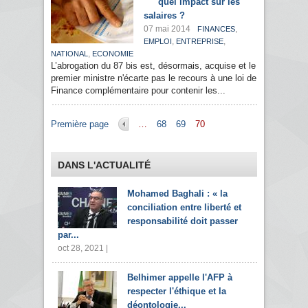
quel impact sur les
salaires ?
07 mai 2014
,
FINANCES
,
,
EMPLOI
ENTREPRISE
,
NATIONAL
ECONOMIE
L’abrogation du 87 bis est, désormais, acquise et le
premier ministre n'écarte pas le recours à une loi de
Finance complémentaire pour contenir les...
Pages
Première page
…
68
69
70
DANS L'ACTUALITÉ
Mohamed Baghali : « la
conciliation entre liberté et
responsabilité doit passer
par...
oct 28, 2021 |
Belhimer appelle l'AFP à
respecter l'éthique et la
déontologie...