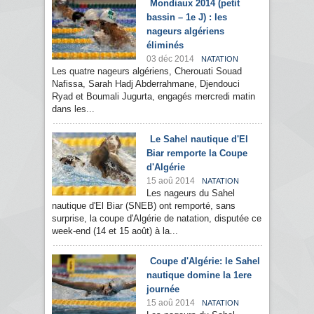
Mondiaux 2014 (petit
bassin – 1e J) : les
nageurs algériens
éliminés
03 déc 2014
NATATION
Les quatre nageurs algériens, Cherouati Souad
Nafissa, Sarah Hadj Abderrahmane, Djendouci
Ryad et Boumali Jugurta, engagés mercredi matin
dans les...
Le Sahel nautique d'El
Biar remporte la Coupe
d'Algérie
15 aoû 2014
NATATION
Les nageurs du Sahel
nautique d'El Biar (SNEB) ont remporté, sans
surprise, la coupe d'Algérie de natation, disputée ce
week-end (14 et 15 août) à la...
Coupe d'Algérie: le Sahel
nautique domine la 1ere
journée
15 aoû 2014
NATATION