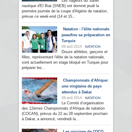
Les nageurs du Sahel
nautique d'El Biar (SNEB) ont dominé jeudi la
première journée de la coupe d'Algérie de natation,
prévue ce week-end (14 et 15...
Natation : l'élite nationale
peaufine sa préparation en
Turquie
09 aoû 2014
NATATION
Douze athlètes, garçons et
filles, représentant l'élite de la natation nationale,
sont actuellement en stage bloqué en Turquie pour
préparer les...
Championnats d'Afrique:
une vingtaine de pays
attendus à Dakar
08 aoû 2014
NATATION
Le Comité d’organisation
des 12èmes Championnats d’Afrique de natation
(COCAN), prévus du 22 au 28 septembre prochain
à Dakar, a annoncé, vendredi la...
Les piscines de l'OCO