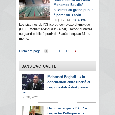
Mohamed-Boudiaf
ouvertes au grand public
à partir du 3 août
30 juil 2014
NATATION
Les piscines de l'Office du complexe olympique
(OCO) Mohamed-Boudiaf (Alger), seront ouvertes
au grand public à partir du 3 août jusqu'au 31 du
même...
Pages
Première page
…
12
13
14
DANS L'ACTUALITÉ
Mohamed Baghali : « la
conciliation entre liberté et
responsabilité doit passer
par...
oct 28, 2021 |
Belhimer appelle l'AFP à
respecter l'éthique et la