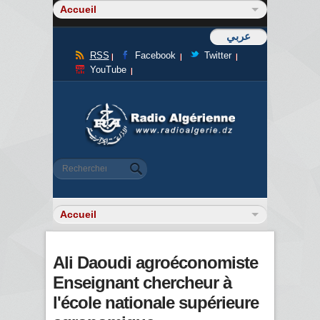
عربي
RSS
Facebook
Twitter
YouTube
Formulaire de recherche
Rechercher
Ali Daoudi agroéconomiste
Enseignant chercheur à
l'école nationale supérieure