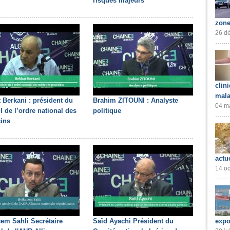
risques majeurs
zone
26 dé
clin
mala
 Berkani : président du
Brahim ZITOUNI : Analyste
04 ma
l de l’ordre national des
politique
ins
actu
14 oc
expo
em Sahli Secrétaire
Saïd Ayachi Président du