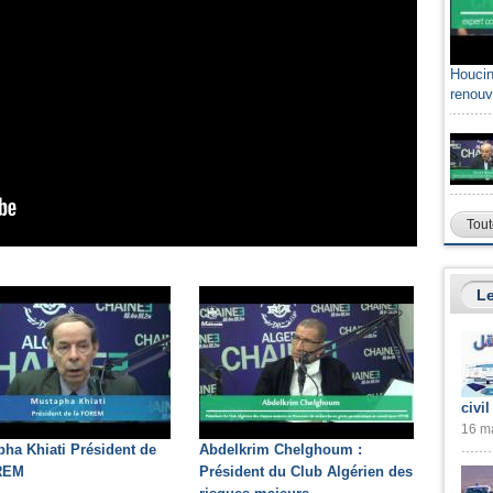
Houcin
renouv
Tout
Le
civil
16 ma
ha Khiati Président de
Abdelkrim Chelghoum :
REM
Président du Club Algérien des