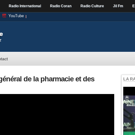
Radio International
Radio Coran
Radio Culture
Jil Fm
E
YouTube
tact
énéral de la pharmacie et des
LA R