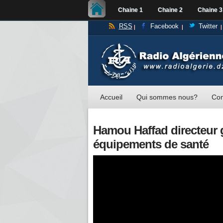
Chaine 1
Chaine 2
Chaine 3
RSS
Facebook
Twitter
Accueil
Qui sommes nous?
Con
Hamou Haffad directeur g
équipements de santé