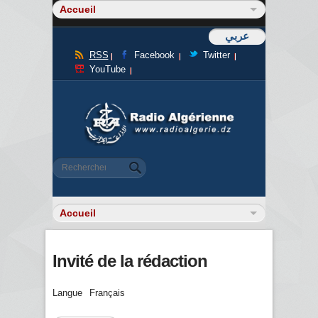
عربي
RSS
Facebook
Twitter
YouTube
Formulaire de recherche
Rechercher
Invité de la rédaction
Langue
Français