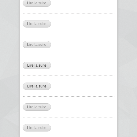
Lire la suite
de Said Mekkaoui, Directeur d'études au ministère de
la santé et la réforme hospitalière
Lire la suite
de Mohamed Aïssa ministre des Affaires religieuses et
des Wakfs
Lire la suite
de Karim Ouamane directeur général de l'Agence
nationale des déchets
Lire la suite
de Lotfi Benbahmed président du Conseil national de
l'ordre des pharmaciens
Lire la suite
de Mouatassem Boudiaf ministre délégué auprès du
ministre des finances chargé de l'économie
numérique
Lire la suite
de Smail Chikhoun, président du Conseil d'affaires
algéro américain
Lire la suite
de Mustapha Mekideche vice président du Conseil
national économique et social (Cnes)