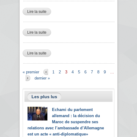
Lire la suite
de mustapha guitouni PDG de Sonelgaz
Lire la suite
de Rachedi Menadi Directeur Des énergies
renouvelables et de l'efficacité énergétique
Lire la suite
de Yacine Bendjaballah DG de la SNTF
Pages
« premier
1
2
3
4
5
6
7
8
9
…
dernier »
Les plus lus
Echami du parlement
allemand : la décision du
Maroc de suspendre ses
relations avec l’ambassade d’Allemagne
est un acte « anti-diplomatique»