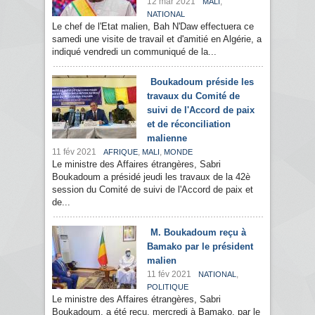
12 mar 2021
,
MALI
NATIONAL
Le chef de l'Etat malien, Bah N'Daw effectuera ce
samedi une visite de travail et d'amitié en Algérie, a
indiqué vendredi un communiqué de la...
Boukadoum préside les
travaux du Comité de
suivi de l'Accord de paix
et de réconciliation
malienne
11 fév 2021
,
,
AFRIQUE
MALI
MONDE
Le ministre des Affaires étrangères, Sabri
Boukadoum a présidé jeudi les travaux de la 42è
session du Comité de suivi de l'Accord de paix et
de...
M. Boukadoum reçu à
Bamako par le président
malien
11 fév 2021
,
NATIONAL
POLITIQUE
Le ministre des Affaires étrangères, Sabri
Boukadoum, a été reçu, mercredi à Bamako, par le