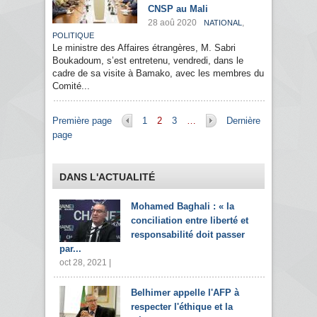
CNSP au Mali
28 aoû 2020
,
NATIONAL
POLITIQUE
Le ministre des Affaires étrangères, M. Sabri
Boukadoum, s’est entretenu, vendredi, dans le
cadre de sa visite à Bamako, avec les membres du
Comité...
Pages
Première page
1
2
3
…
Dernière
page
DANS L'ACTUALITÉ
Mohamed Baghali : « la
conciliation entre liberté et
responsabilité doit passer
par...
oct 28, 2021 |
Belhimer appelle l'AFP à
respecter l'éthique et la