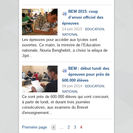
BEM 2015: coup
d’envoi officiel des
épreuves
14 juin 2015
,
EDUCATION
NATIONAL
Les épreuves pour accéder aux lycées sont
ouvertes. Ce matin, la ministre de l’Education
nationale, Nouria Benghebrit, a choisi la wilaya de
Jijel...
BEM : début lundi des
épreuves pour près de
600.000 élèves
09 juin 2014
,
EDUCATION
NATIONAL
Ce sont près de 600.000 élèves qui vont concourir,
à partir de lundi, et durant trois journées
consécutives, aux examens du Brevet
d'enseignement...
Pages
Première page
…
2
3
4