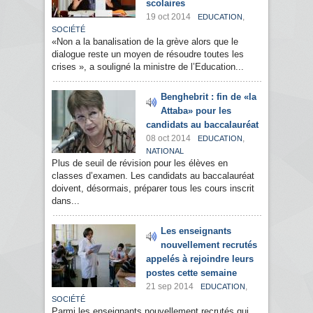
scolaires
19 oct 2014
,
EDUCATION
SOCIÉTÉ
«Non a la banalisation de la grève alors que le
dialogue reste un moyen de résoudre toutes les
crises », a souligné la ministre de l’Education...
Benghebrit : fin de «la
Attaba» pour les
candidats au baccalauréat
08 oct 2014
,
EDUCATION
NATIONAL
Plus de seuil de révision pour les élèves en
classes d’examen. Les candidats au baccalauréat
doivent, désormais, préparer tous les cours inscrit
dans...
Les enseignants
nouvellement recrutés
appelés à rejoindre leurs
postes cette semaine
21 sep 2014
,
EDUCATION
SOCIÉTÉ
Parmi les enseignants nouvellement recrutés qui