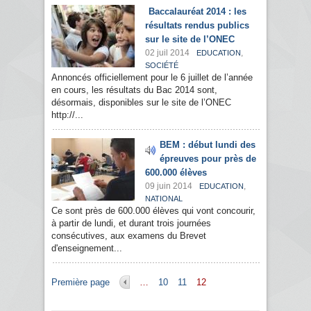
Baccalauréat 2014 : les
résultats rendus publics
sur le site de l’ONEC
02 juil 2014
,
EDUCATION
SOCIÉTÉ
Annoncés officiellement pour le 6 juillet de l’année
en cours, les résultats du Bac 2014 sont,
désormais, disponibles sur le site de l’ONEC
http://...
BEM : début lundi des
épreuves pour près de
600.000 élèves
09 juin 2014
,
EDUCATION
NATIONAL
Ce sont près de 600.000 élèves qui vont concourir,
à partir de lundi, et durant trois journées
consécutives, aux examens du Brevet
d'enseignement...
Pages
Première page
…
10
11
12