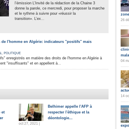
l’émission L’Invité de la rédaction de la Chaine 3
donne la parole, ce mercredi, pour proposer la marche
et le rythme à suivre pour «réussir la
zone
transition». L’ex...
26 dé
s de l'homme en Algérie: indicateurs "positifs" mais
clin
,
AL
POLITIQUE
mala
ifs" enregistrés en matière des droits de l'homme en Algérie à
04 ma
ent "insuffisants" et en appellent à...
actu
14 oc
Belhimer appelle l'AFP à
 et
respecter l'éthique et la
er
déontologie...
oct 27, 2021 |
expo