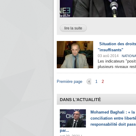
lire la suite
Situation des droit
"insuffisants"
03 aoû 2014
NATION
Les indicateurs "posit
plusieurs niveaux rest
Pages
Première page
1
2
DANS L'ACTUALITÉ
Mohamed Baghali : « la
conciliation entre liberté
responsabilité doit pass
par...