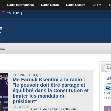
Radio International
Radio Coran
Radio Culture
Jil Fm
E
YouTube
tact
Le
,
NATIONAL
POLITIQUE
Me Farouk Ksentini à la radio :
"le pouvoir doit être partagé et
équilibré dans la Constitution et
civil
limiter les mandats du
16 ma
président"
03 avr 2019
C’est à Me Farouk Ksentini que