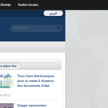
l Bahdja
Radios locales
عربي
Formulaire de
Rechercher
recherche
s plus lus
Trois liens électroniques
pour le retrait à distance
des documents d'état
i 2021 |
Grippe saisonnière: