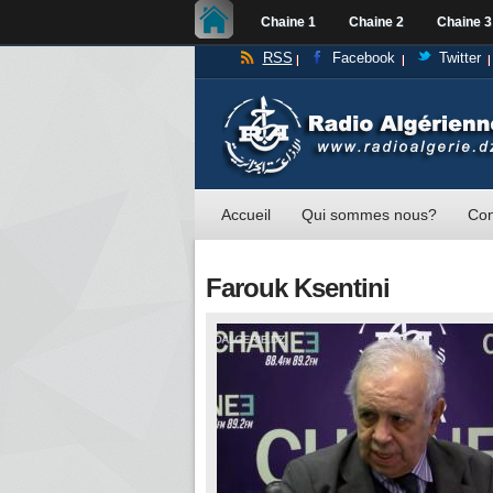
Chaine 1
Chaine 2
Chaine 3
RSS
Facebook
Twitter
Accueil
Qui sommes nous?
Con
Farouk Ksentini