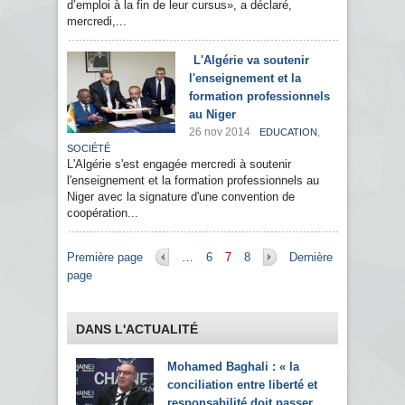
d’emploi à la fin de leur cursus», a déclaré,
mercredi,...
L'Algérie va soutenir
l'enseignement et la
formation professionnels
au Niger
26 nov 2014
,
EDUCATION
SOCIÉTÉ
L'Algérie s'est engagée mercredi à soutenir
l'enseignement et la formation professionnels au
Niger avec la signature d'une convention de
coopération...
Pages
Première page
…
6
7
8
Dernière
page
DANS L'ACTUALITÉ
Mohamed Baghali : « la
conciliation entre liberté et
responsabilité doit passer